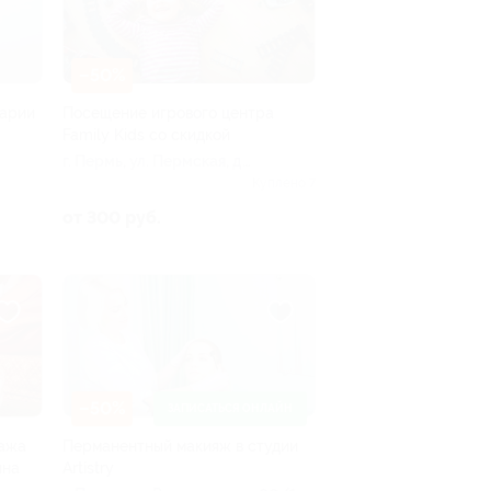
–50%
Марии
Посещение игрового центра
Family Kids со скидкой
г. Пермь, ул. Пермская, д.
68
Куплено 7
от 300 руб.
–50%
ЗАПИСАТЬСЯ ОНЛАЙН
сажа
Перманентный макияж в студии
ина
Artistry