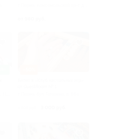
а
г. Пермь, Комсомольский пр-т, д.
76
от 980 руб.
–50%
АЙН
ж
Билет в «Клуб настольных игр»
от QuestRoom № 1
 11,
г. Пермь, бул. Гагарина, д. 66а
3 000 руб.
6 000 руб.