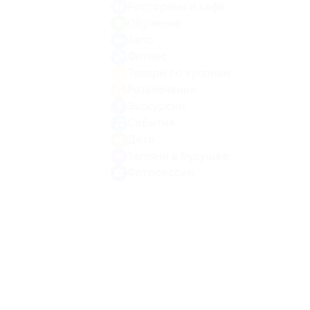
Рестораны и кафе
Обучение
Авто
Фитнес
Товары по купонам
Развлечения
Экскурсии
События
Дети
Загляни в будущее
Фотосессии