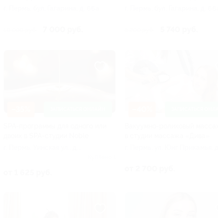
г. Пермь, бул. Гагарина, д. 66а
г. Пермь, бул. Гагарина, д. 66
7 000 руб.
5 740 руб.
10 000 руб.
8 200 руб.
–35%
–40%
ЗАПИСАТЬСЯ ОНЛАЙН
ЗАПИСАТЬСЯ ОНЛ
SPA-программы для одного или
Вакуумно-роликовый масса
двоих в SPA-студии Noble
в студии массажа «Дива»
г. Пермь, ​​Уинская ул., д.
г. Пермь, ул. Юнг Прикамья, д.
70, эт. 2 (мкр-н Ива
оф. 1 (мкр-н Нижняя Курья)
Куплено 1
спортивная)
от 2 700 руб.
от 1 625 руб.