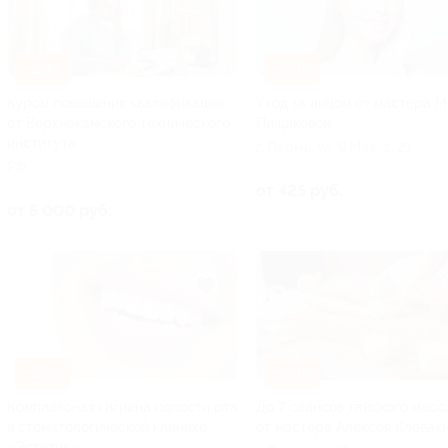
–50%
–50%
Курсы повышения квалификации
Уход за лицом от мастера 
от Верхнекамского технического
Пищиковой
института
г. Пермь, ул. 9 Мая, д. 21
РФ
от 425 руб.
от 5 000 руб.
–37%
–50%
Комплексная гигиена полости рта
До 7 сеансов тайского мас
в стоматологической клинике
от мастера Алексея Клевак
«Эстетик»