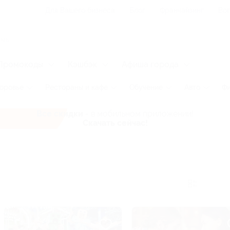
Для Вашего бизнеса
Блог
Франчайзинг
Воп
Промокоды
Кэшбэк
Афиша города
оровье
Рестораны и кафе
Обучение
Авто
Ф
Все скидки
- в мобильном приложении!
Скачать сейчас!