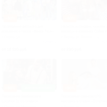
–30%
–50%
Проведение детского дня
Напиток и сэндвич, чизкейк 
рождения в парке «Фанки Таун»
макарун в кофейнях Coffee K
г. Пермь, ул.
г. Пермь, ул. Ленина,
+2
Петропавловская, д. 73а
д. 88
Куплено 2
Куп
от 12 110 руб.
от 230 руб.
–30%
–90%
ЗАПИСАТЬСЯ ОНЛАЙН
Посещение барбершопа
Посещение сеансов LPG-
Location 21 со скидкой
массажа в студии «Эстетик
г. Пермь, ул. Максима
г. Пермь, ул.