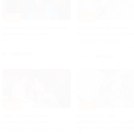
–30%
–30%
Онлайн-консультации психолога
Консультация по лечению
Валентины Гончаровой
варикоза в медцентре «Олм
РФ
г. Пермь, ул. Николая
Островского, д. 6
Ку
от 1 400 руб.
483 руб.
690 руб.
–30%
–63%
Отдых в финской сауне
Расклад карт Таро,
в комплексе «Мельник»
метафорических ассоциати
карт от эксперта Екатерин
г. Пермь, ул. Сельская, д. 2 (мкр-н