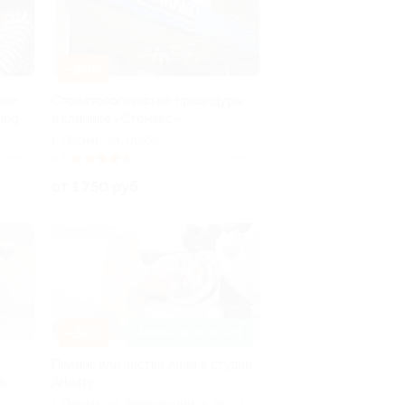
–30%
или
Стоматологические процедуры
ing
в клинике «Стомакс»
г. Пермь, ул. Глеба
Успенского, д. 16
лено 9
4.6
(3)
Куплено 2
от 1 750 руб.
–50%
ЗАПИСАТЬСЯ ОНЛАЙН
Пилинг или чистка лица в студии
а»
Artistry
г. Пермь, ул. Революции, д. 60/1,