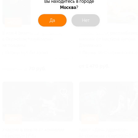
Вы находитесь в городе
Москва
?
Да
Нет
–50%
–30%
2 или 4 билета на программу
Классический, расслабляю
в Пермском планетарии
массаж от мастера Антона
за полцены
Даниленко
г. Пермь, бул. Гагарина, д.
г. Пермь, ул. Стахановская, д.
27а
лит. П (оф. 225, эт. 2)
Куплено 2
от 1 470 руб.
70 руб.
скидка 50% за
–30%
–30%
Участие в квесте от компании
Квест «Дочь Аддамсов»
«Квеструм № 1»
от компании «Квеструм № 1