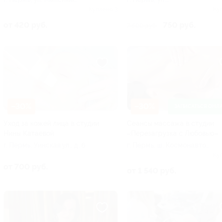
Горького, д. 21
Чернышевского, д. 28
Куплено 3
Ку
от 420 руб.
750 руб.
7 500 руб.
–30%
–30%
ЗАПИСАТЬСЯ ОНЛ
Уход за кожей лица в студии
Сеансы массажа в студии
Нины Катаевой
«Перезагрузка с Любовью»
г. Пермь, Уинская ул., д. 6
г. Пермь, ш. Космонавтов,
д. 166
Ку
от 700 руб.
от 1 540 руб.