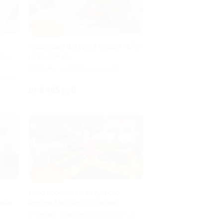
–30%
Коррекция фигуры в студии «LPG
ед»
на Вышке 2»
г. Пермь, ул. Целинная, д. 43
плено 1
от 3 465 руб.
–30%
1 час посещения батутного
вных
центра MaxFun со скидкой
ы
г. Пермь, Комсомольский пр-т, д.