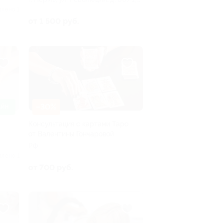
эт. 4, оф. 4.34 (ТЦ «Семь пятниц»)
плено 1
от 1 500 руб.
–30%
АЙН
Консультация с картами Таро
от Валентины Гончаровой
РФ
плено 1
от 700 руб.