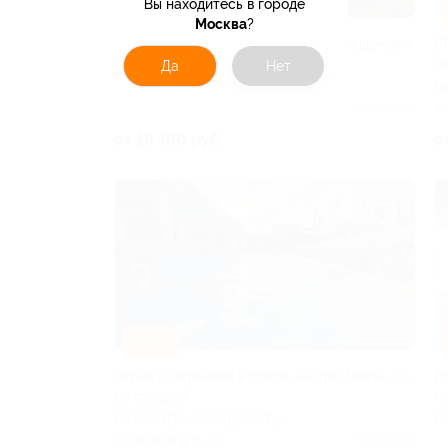
Вы находитесь в городе
–30%
Москва
?
Загородный отдых с завтраком, посещением
S
бани в комплексе «Терруар»
с
Да
Нет
ТУЛЬСКАЯ ОБЛАСТЬ
М
Куплено 19
3.
от 19 180 руб.
о
–30%
Отдых с питанием в отеле «Астро Плаза 4*»
А
со скидкой
п
МОСКОВСКАЯ ОБЛАСТЬ
М
4.4
(3)
Куплено 9