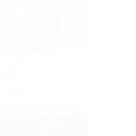
–30%
тдых в «Амакс Курорт ‎Красная Пахра»
 со скидкой
ОСКВА
0
(5)
Куплено 403
т 9 100 руб.