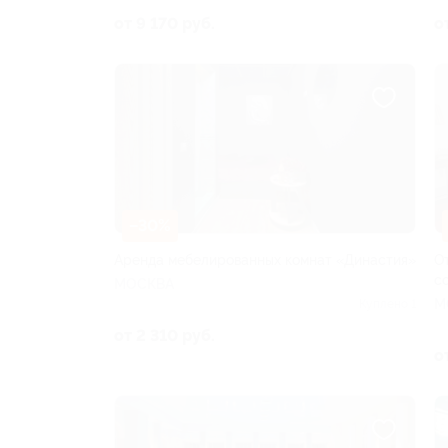
от 9 170 руб.
о
–30%
Аренда мебелированных комнат «Династия»
О
с
МОСКВА
М
Куплено 1
от 2 310 руб.
о