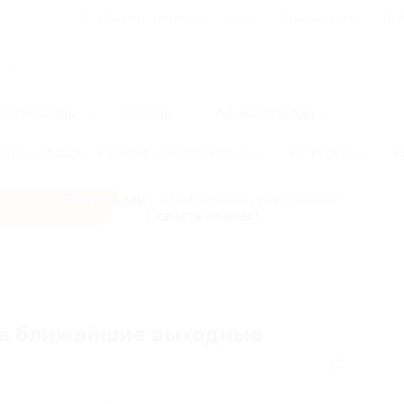
Для Вашего бизнеса
Блог
Франчайзинг
Воп
Промокоды
Кэшбэк
Афиша города
бург и область
Карелия
Золотое кольцо
Юг России
К
Все скидки
- в мобильном приложении!
Скачать сейчас!
Отели в Подмосковье на ближайшие выходные
на ближайшие выходные