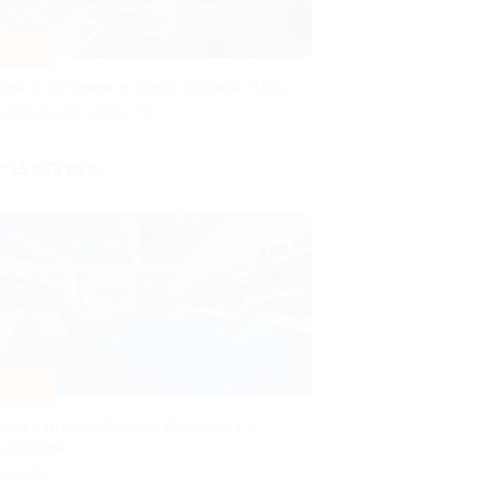
–35%
тдых с питанием в отеле «Сафари Парк»
АЛУЖСКАЯ ОБЛАСТЬ
Куплено 3
т 15 873 руб.
–30%
тдых в отеле «Внуково Вилладж 4*»
о скидкой
ОСКВА