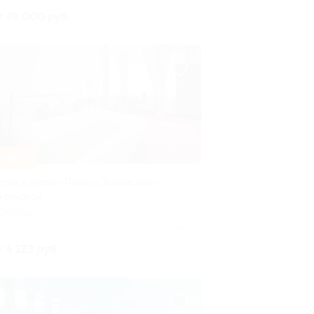
т 49 000 руб.
–30%
тдых в отеле «Палаты Хованских»
о скидкой
ОСКВА
Куплено 44
т 4 123 руб.