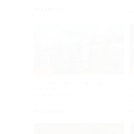
3.
от 5 600 руб.
о
–30%
Спа-отдых в комплексе «Аристократ»
О
со скидкой
с
МОСКОВСКАЯ ОБЛАСТЬ
М
Куплено 5
5.
от 9 100 руб.
о