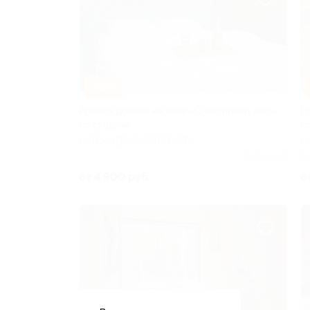
–30%
Аренда домика на базе «Счастливый лес»
П
со скидкой
с
МОСКОВСКАЯ ОБЛАСТЬ
М
Куплено 29
5.
от 4 900 руб.
о