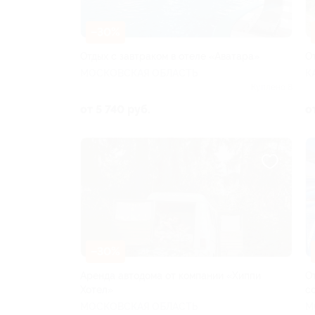
–30%
Отдых с завтраком в отеле «Аватара»
О
МОСКОВСКАЯ ОБЛАСТЬ
К
Куплено 8
от 5 740 руб.
о
–30%
Аренда автодома от компании «Хиппи
О
Хотел»
с
МОСКОВСКАЯ ОБЛАСТЬ
М