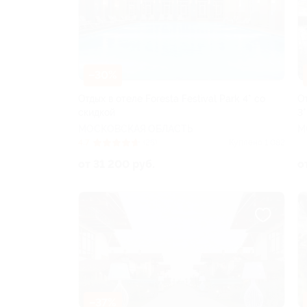
–30%
Отдых в отеле Foresta Festival Park 4* со
О
скидкой
3*
МОСКОВСКАЯ ОБЛАСТЬ
М
4.7
(26)
Куплено 1 082
от 31 200 руб.
о
–37%