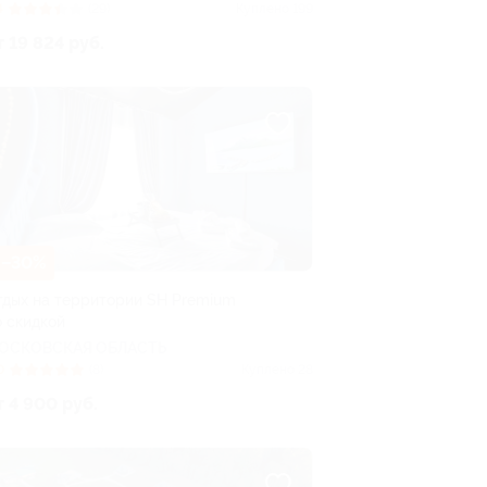
4
(29)
Куплено 199
т 19 824 руб.
–30%
тдых на территории SH Premium
о скидкой
ОСКОВСКАЯ ОБЛАСТЬ
0
(8)
Куплено 28
т 4 900 руб.