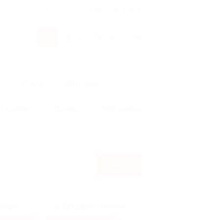
росы и ответы
+7 495 649-649-1
Вход
/
Регистрация
ы
Услуги
Авто
Ещё
т кэшбэк?
По чеку
Мой кэшбэк
Найти