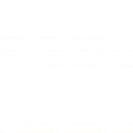
Для Вашего бизнеса
Блог
Франчайзинг
Воп
Промокоды
Кэшбэк
Афиша города
Для дома
Еда
Развлечения
Одежда, обувь, аксессуар
Правила получения кэшбэка
Как работае