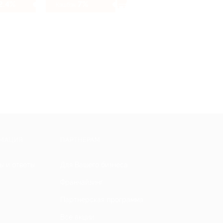
2.4%
7%
Кэшбэк
МАЦИЯ
ПАРТНЕРАМ
ы и ответы
Для Вашего бизнеса
Франчайзинг
Партнерская программа
Все акции