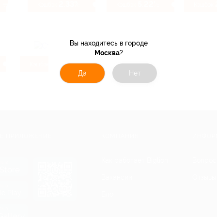
2.33%
5.22%
Кэшбэк
Кэшбэк
Кэшбэк
Вы находитесь в городе
Москва
?
104 ₽
3.07%
Кэшбэк
Кэшбэк
Да
Нет
Е ПРИЛОЖЕНИЕ
КОМПАНИЯ
ИНФОР
Как работает Biglion
Вопрос
ть в
Store
Вакансии
Отзывы
ть в
le Play
Блог
ть в
allery