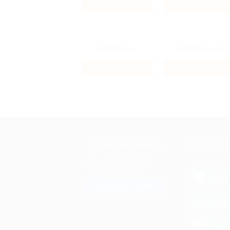
49.84%
2.6%
Кэшбэк
Кэшбэк
12%
4.32%
Кэшбэк
Кэшбэк
+7 495 649-649-1
МОБИЛЬНО
Для звонка из Москвы
и регионов России
загрузи
App 
Связаться с нами
загрузи
Goog
загрузи
AppG