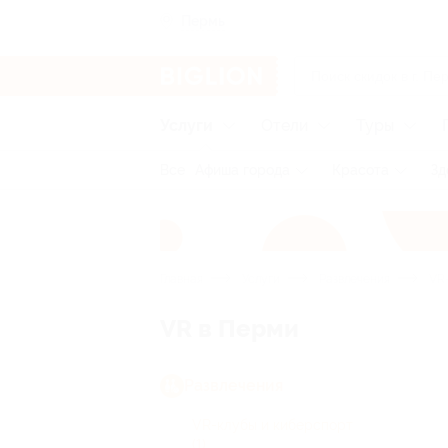
Пермь
Услуги
Отели
Туры
Все
Афиша города
Красота
Зд
Главная
Услуги
Развлечения
VR-
VR в Перми
Развлечения
VR-клубы и киберспорт
(1)