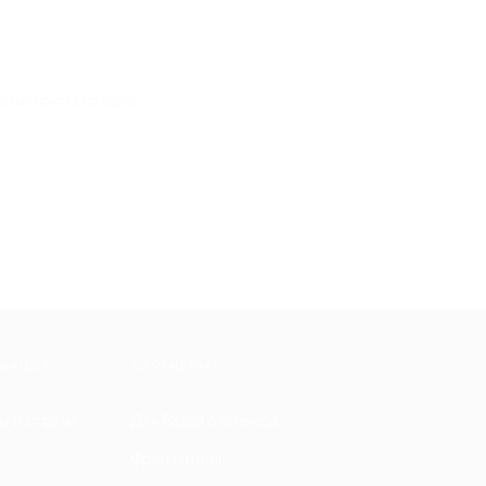
стью поиска по карте.
МАЦИЯ
ПАРТНЕРАМ
ы и ответы
Для Вашего бизнеса
Франчайзинг