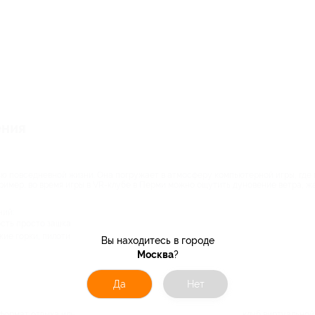
ения
ю повседневной жизни. Она погружает в атмосферу компьютерной игры, где 
имер, во время игры в VR-клубе в Перми можно ощутить дуновение ветра, жар
ний:
сть просто зашкаливает;
ие горки, пилотирование болида);
Вы находитесь в городе
Москва
?
Да
Нет
формат отдыха или нет, вот еще несколько причин посетить клуб виртуальной