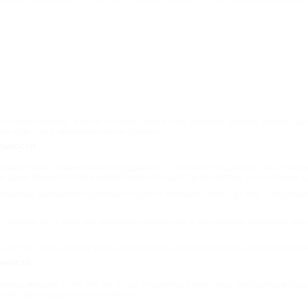
;
 топовые новинки, в числе которых симуляторы, хорроры, экшены, аркады, шу
ые игры, так и образовательные проекты.
альности
 предоставят современное оборудование — VR-очки или шлем. За счет специ
 даже предусмотрена корректировка по диоптриям для тех, у кого плохое з
й каждому. Вы можете приобрести купон и получить скидку до 90%. Продолжи
к правило, есть одна или несколько игровых зон и зона отдыха, где можно рас
и гостей. После каждой игры оборудование обрабатывается антисептически
льности
емых эмоциях от VR-игр, но лучше отправиться навстречу виртуальным прикл
этому вы не будете переплачивать.