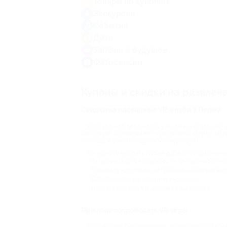
Товары по купонам
Экскурсии
События
Дети
Загляни в будущее
Фотосессии
Купоны и скидки на развлеч
Скидки на посещение VR-клуба в Перми
Виртуальная реальность уже давно стала часть
действует и даже может чувствовать запахи. Напр
благодаря умело созданной симуляции.
Вы можете выбрать любой формат VR-развлече
Захватывающие киберквесты, где реалистично
Головокружительные аттракционы (американск
Баталии один на один или в команде;
Познавательные VR-фильмы и экскурсии.
Причины попробовать VR-игры
Если вы еще раздумываете, попробовать такой 