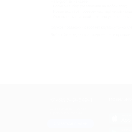
На Biglion вы найдете:
Большой выбор развлечений на любой вкус;
Новые акции от проверенных партнеров кажды
Отзывы пользователей, которые уже воспольз
Служба поддержки работает круглосуточно. Смо
Выбирайте скидочные предложения и проводите
+7 495 649-649-1
МОБИЛЬНО
Для звонка из Москвы
и регионов России
загрузи
App 
Связаться с нами
загрузи