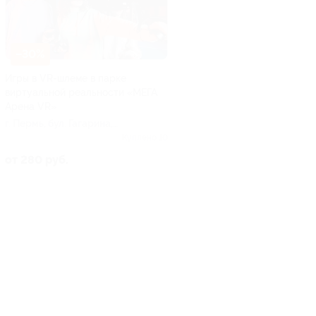
–30%
Игры в VR-шлеме в парке
виртуальной реальности «МЕГА
Арена VR»
г. Пермь, бул. Гагарина,
д. 46, ТЦ «Лайнер»
Куплено 10
от 280 руб.