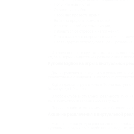
Получить новый опыт;
Отвлечься от забот;
Необычно провести время;
Выйти за пределы возможностей;
Испытать незабываемые эмоции;
Избавиться от стресса и напряжения;
Познакомиться с современными технологиями
Нестандартно отпраздновать день рождения.
И, конечно же, это крутая возможность оценить
клубе в Перми найдутся как развивающие и весел
Купоны Biglion на игры в виртуальной ре
Для погружения в виртуальную реальность вам
реалистичные ощущения. В некоторых устройствах
Biglion делает игру в шлеме в Перми доступно
30 минут до 1-2 часов.
В любом клубе виртуальной реальности (VR), ка
есть возможность заказать доставку еды.
Персонал заботится о комфорте и безопасност
Акции на развлечения в виртуальной реа
Можно сколько угодно рассказывать о незабыва
купонами на отдых в VR-клубе цены выгодные, по