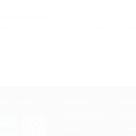
й день;
овались услугами по купонам.
треть акции удобно как на сайте, так и в мобильном приложении с возможно
 время с удовольствием и выгодой!
Е ПРИЛОЖЕНИЕ
КОМПАНИЯ
ИНФОР
Как работает Biglion
Вопрос
ть в
Store
Вакансии
Отзывы
ть в