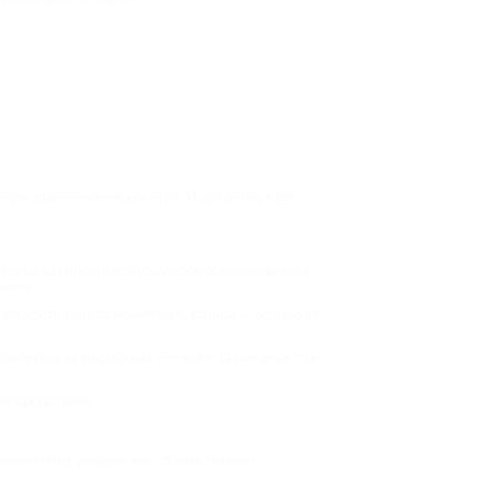
теры, приключенческие игры. И для детей в ВР-
альных датчиков и контроллеров обеспечиваются
рение.
тельность сеанса может быть разной — обычно от
слабиться за чашкой чая или кофе. Также зачастую
ми средствами.
ючениям и увидеть все своими глазами. С