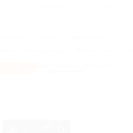
Для Вашего бизнеса
Блог
Франчайзинг
Воп
Промокоды
Кэшбэк
Афиша города
оровье
Рестораны и кафе
Обучение
Авто
Фи
Все скидки
- в мобильном приложении!
Скачать сейчас!
клубы и киберспорт