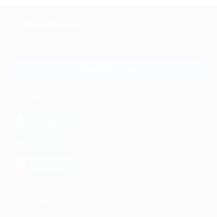
+7 495 649-649-1
Для звонка из Москвы
и регионов России
Связаться с нами
МОБИЛЬНОЕ ПРИЛОЖЕНИЕ
загрузить в
App Store
загрузить в
Google Play
загрузить в
AppGallery
КОМПАНИЯ