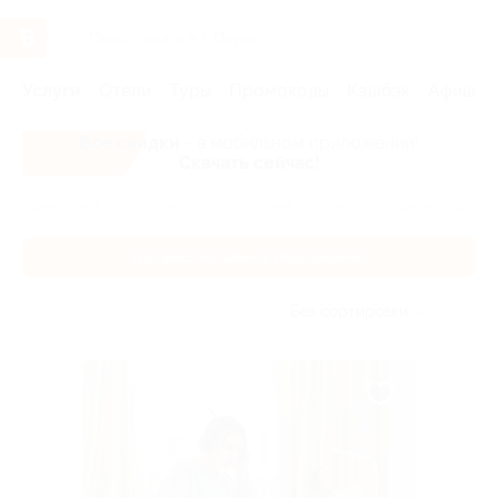
Услуги
Отели
Туры
Промокоды
Кэшбэк
Афиша 
Все скидки
- в мобильном приложении!
Скачать сейчас!
Главная
Услуги
Обучение
Профессиональное образова
Профессиональное образование
Без сортировки