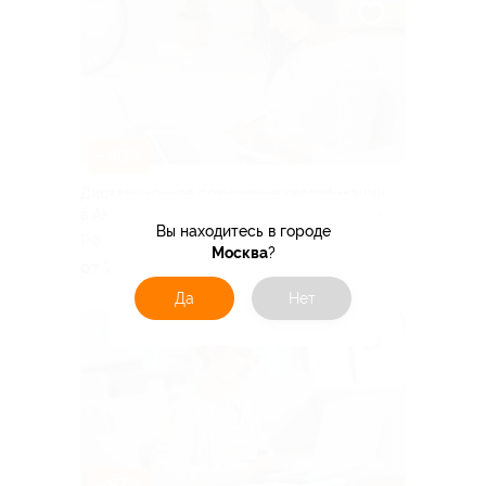
–50%
Дистанционное повышение квалификации
в АНО ДПО «Школа обучения Инкогнито»
Вы находитесь в городе
РФ
Москва
?
от 750 руб.
Да
Нет
–97%