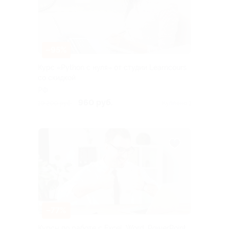
–95%
Курс «Python с нуля» от студии Learncours
со скидкой
РФ
960 руб.
19 200 руб.
Куплено 1
–77%
Курсы по работе с Excel, Word, PowerPoint