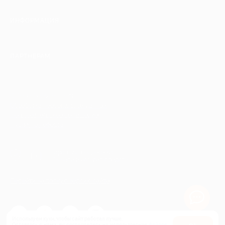
ИНФОРМАЦИЯ
ПАРТНЕРАМ
© 2010-2026 BIGLION
Обработка персональных данных
Пользовательское соглашение
Публичная оферта
Гарантия, поддержка
24 часа и возврат средств
Перейти на полную версию сайта
Используем куки, чтобы сайт работал лучше.
Оставаясь с нами, вы соглашаетесь на использование
файлов