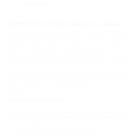
от 992 руб.
Куплено 1
Обучение и мастер-классы по скидкам
Расходы на собственное образование и развитие – это самые
выгодные инвестиции. Люди понимают это и стремятся постоянно
получать новые знания и навыки, которые помогают в
профессиональном развитии или становятся началом собственного
дела. Часто единственным сдерживающим фактором на пути к
самосовершенствованию становится денежный вопрос – стоимость
курсов бывает не по карману всем желающим. И тогда на помощь
приходит Биглион.
Заходите на наш сайт и выбирайте купоны на обучающие курсы от
организаций города. Biglion и его партнеры ценят желание каждого
человека развиваться и совершенствоваться. Поэтому у нас вы
найдете скидки на обучение по различным направлениям
деятельности.
Скидки на обучение для всех
Центры развития, школы и другие обучающие организации
постоянно предлагают акции. Биглион собрал эти предложения у себя
и дарит шанс каждому воспользоваться выгодными условиями. У нас
вы без труда найдете скидки:
В школах красоты и на косметологических курсах;
В автошколах и детских развивающих центрах;