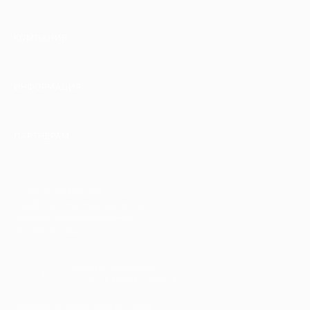
КОМПАНИЯ
ИНФОРМАЦИЯ
ПАРТНЕРАМ
© 2010-2026 BIGLION
Обработка персональных данных
Пользовательское соглашение
Публичная оферта
Гарантия, поддержка
24 часа и возврат средств
Перейти на полную версию сайта