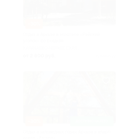
–30%
Отдых в Архызе в экоотеле «Райский
уголок» со скидкой
КАРАЧАЕВО-ЧЕРКЕССКАЯ
РЕСПУБЛИКА
от 2 800 руб.
Куплено 22
–30%
ДОСТУПНО НА ЛЕТО
Отдых в заповедных горах Архыза в апарт-
отеле «Азгард»