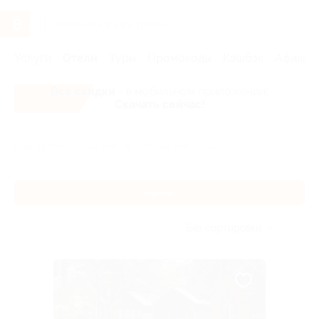
Услуги
Отели
Туры
Промокоды
Кэшбэк
Афиша 
Все скидки
- в мобильном приложении!
Скачать сейчас!
Главная
Отели
Юг России
Архыз
Архыз
Без сортировки