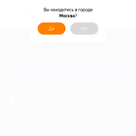
АРХЫЗ
Вы находитесь в городе
от 9 730 руб.
Куплено 21
Москва
?
Да
Нет
+7 495 649-649-1
Для звонка из Москвы
и регионов России
Связаться с нами
МОБИЛЬНОЕ ПРИЛОЖЕНИЕ
загрузить в
App Store
загрузить в
Google Play
загрузить в
AppGallery