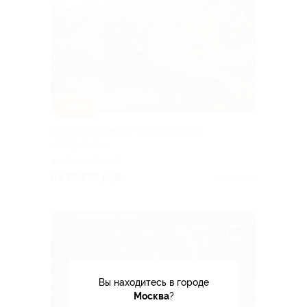
–10%
Тур в Карелию от туроператора
«Якарелия»
Горьковская
от 19 755 руб.
Куплено 2
Вы находитесь в городе
Москва
?