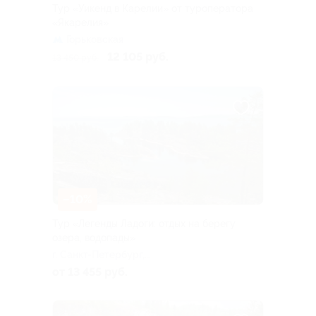
Тур «Уикенд в Карелии» от туроператора
«Якарелия»
Горьковская
12 105 руб.
13 450 руб.
–10%
Тур «Легенды Ладоги: отдых на берегу
озера, водопады»
г. Санкт-Петербург,
Большая Посадская ул, д. 16
от 13 455 руб.