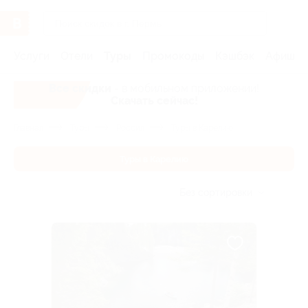
Услуги
Отели
Туры
Промокоды
Кэшбэк
Афиша 
Все скидки
- в мобильном приложении!
Скачать сейчас!
Главная
Туры
Россия
Туры в Карелию
Туры в Карелию
Без сортировки