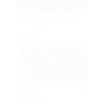
–10%
Тур «Летний удивительный мир Карелии
на 5 дней»
г. Санкт-Петербург,
Большая Посадская ул, д. 16
от 34 155 руб.
–10%
Тур на 5 дней в Карелию от туроператора
«Якарелия»
Горьковская
от 39 105 руб.