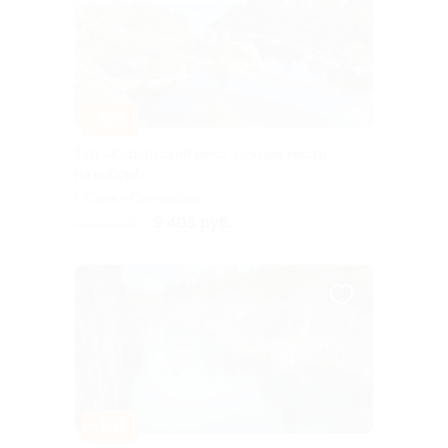
–10%
Тур «Карельский микс: лучшие места
на выбор!»
г. Санкт-Петербург,
Большая Посадская ул, д. 16
9 405 руб.
10 450 руб.
–10%