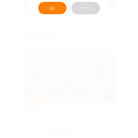
–10%
Да
Нет
Тур на 3 дня в Карелию от Karelia-Line
со скидкой
Горьковская
4.5
(6)
от 22 005 руб.
–15%
Сборный тур на 5 дней/4 ночи
от туроператора «Невские сезоны»
Фили
31 450 руб.
37 000 руб.