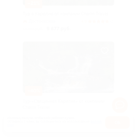
–21%
Тур в Карелию от компании Charm Travel
Достоевская
4.9
(3)
9 677 руб.
12 250 руб.
–40%
Тур «Священная Карелия» от компании
Charm Travel
Достоевская
4.3
(7)
Используем куки, чтобы сайт работал лучше.
12 270 руб.
Оставаясь с нами, вы соглашаетесь на использование
файлов
Оk
20 450 руб.
Куплено 10
куки.
Карта