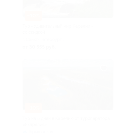
–10%
Тур «Удивительный мир Карелии»
со скидкой
г. Санкт-Петербург,
Большая Посадская ул, д. 16
от 30 555 руб.
–10%
Тур на 5 дней в Карелию от туроператора
«Якарелия»
Горьковская