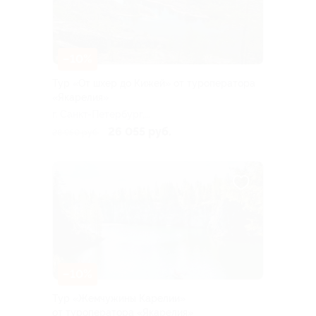
–10%
Тур «От шхер до Кижей» от туроператора
«Якарелия»
г. Санкт-Петербург,
Большая Посадская ул, д. 16
26 055 руб.
28 950 руб.
–10%
Тур «Жемчужины Карелии»
от туроператора «Якарелия»