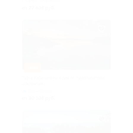
г. Санкт-Петербург,
Большая Посадская ул, д. 16
от 27 405 руб.
–10%
Тур в Карелию на 4 дня от туроператора
«Якарелия»
Горьковская
от 30 105 руб.