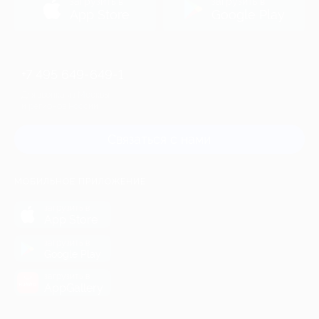
загрузить в
загрузить в
App Store
Google Play
+7 495 649-649-1
Для звонка из Москвы
и регионов России
Связаться с нами
МОБИЛЬНОЕ ПРИЛОЖЕНИЕ
загрузить в
App Store
загрузить в
Google Play
загрузить в
AppGallery