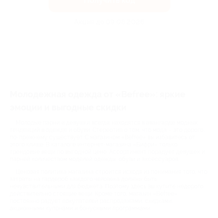
Получить код
Акция до 09.08.2026
Молодежная одежда от «Befree»: яркие
эмоции и выгодные скидки
Молодые парни и девушки всегда находятся в авангарде модных
тенденций в одежде и обуви. Стереотип о том, что мода – это дорого,
по-прежнему существует. С магазином «Befree» вы избавитесь от
этого клише. В каталоге интернет-магазина «Бифри» только
трендовые вещи по выгодной цене. Ассортимент порадует девушек и
парней количеством моделей одежды, обуви и аксессуаров.
Ценовая политика магазина строится исходя из понимания того, что
затраты на гардероб каждого человека должны быть
нечувствительными для бюджета. Поэтому здесь вы купите недорого
действительно стоящие вещи. Кроме того, магазин «Befree»
постоянно радует покупателей распродажами, скидками,
акционными купонами и бонусными программами.