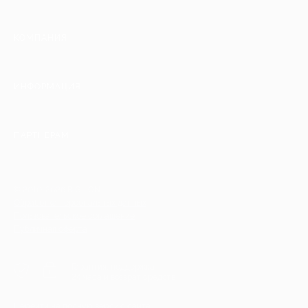
КОМПАНИЯ
ИНФОРМАЦИЯ
ПАРТНЕРАМ
© 2010-2026 BIGLION
Обработка персональных данных
Пользовательское соглашение
Публичная оферта
Гарантия, поддержка
24 часа и возврат средств
Перейти на полную версию сайта