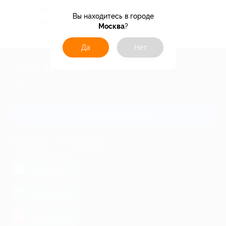
ЧУВАШСКАЯ РЕСПУБЛИКА
Вы находитесь в городе
от 2 585 руб.
Куплено 9
Москва
?
Да
Нет
+7 495 649-649-1
Для звонка из Москвы
и регионов России
Связаться с нами
МОБИЛЬНОЕ ПРИЛОЖЕНИЕ
загрузить в
App Store
загрузить в
Google Play
загрузить в
AppGallery