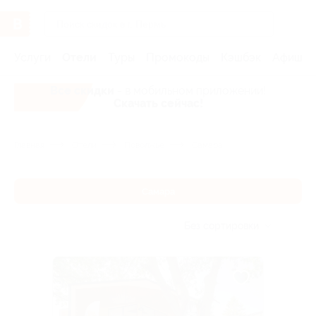
Услуги
Отели
Туры
Промокоды
Кэшбэк
Афиша 
Все скидки
- в мобильном приложении!
Скачать сейчас!
Главная
Отели
Поволжье
Самара
Самара
Без сортировки