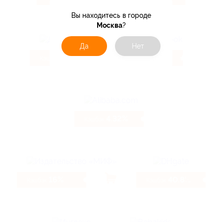
Вы находитесь в городе
Москва
?
Да
Нет
3.85%
4%
Кэшбэк
Кэшбэк
4.32%
Кэшбэк
16%
40.8%
Кэшбэк
Кэшбэк