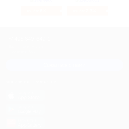
8%
2.3%
Кэшбэк
Кэшбэк
+7 495 649-649-1
Для звонка из Москвы
и регионов России
Связаться с нами
МОБИЛЬНОЕ ПРИЛОЖЕНИЕ
загрузить в
App Store
загрузить в
Google Play
загрузить в
AppGallery