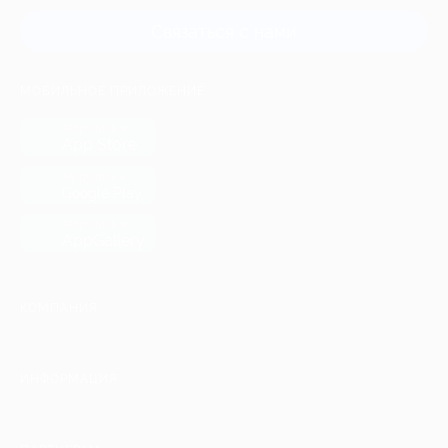
Связаться с нами
МОБИЛЬНОЕ ПРИЛОЖЕНИЕ
загрузить в
App Store
загрузить в
Google Play
загрузить в
AppGallery
КОМПАНИЯ
ИНФОРМАЦИЯ