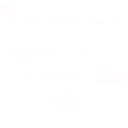
Услуги
Отели
Туры
Промокоды
Кэшбэк
Афиша 
Главная
Кэшбэк
Яндекс Практикум Английский
Правила получения кэшбэка
По чеку
Мой кэшбэк
Найти