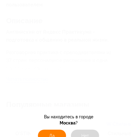
пользователем
Описание
Английский от Яндекс Практикума -
подготовка к общению в реальной жизни.
Разговорная практика с преподавателями из
37 стран, персональное расписание и одна
платформа для занятий.
Читать полностью
Популярные магазины
Вы находитесь в городе
Москва
?
O'STIN
RGW Стильные 
Да
Нет