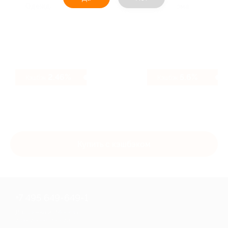
Одежда, обувь, аксессуары
Для дома
2.46%
5.6%
Кэшбэк
Кэшбэк
Купить с кэшбэком
+7 495 649-649-1
Для звонка из Москвы
и регионов России