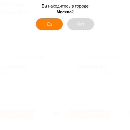
е истории про поиски имени. Делайте свои
Вы находитесь в городе
Москва
?
в Mynamebook и получайте кэшбэк!
Да
Нет
Гарденмарт
Сервис Пакет
Для дома
Лучшие предложения, Еда
5.13%
169 ₽
Кэшбэк
Кэшбэк