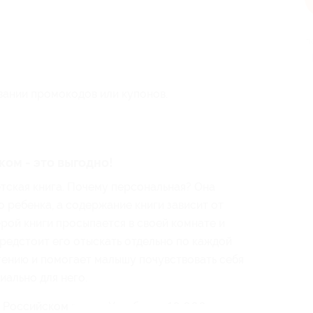
п
вании промокодов или купонов.
ом - это выгодно!
тская книга. Почему персональная? Она
 ребенка, а содержание книги зависит от
ерой книги просыпается в своей комнате и
 предстоит его отыскать отдельно по каждой
чтению и помогает малышу почувствовать себя
иально для него.
 Российском рынке. Уже более 10 000