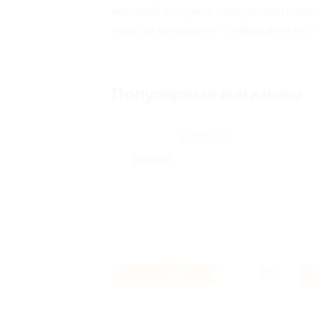
малышей получили свои увлекательны
покупки выгодными - совершайте их 
Популярные магазины
BIROTA
3.45%
Кэшбэк