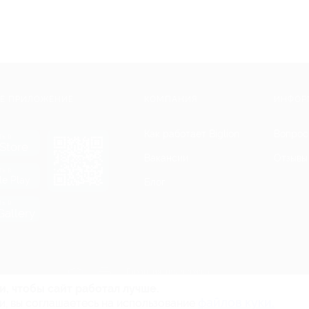
Е ПРИЛОЖЕНИЕ
КОМПАНИЯ
ИНФОР
Как работает Biglion
Вопрос
ть в
Store
Вакансии
Отзывы
ть в
le Play
Блог
ть в
allery
Гарантия, поддержка
24 часа и возврат средств
и, чтобы сайт работал лучше.
файлов куки.
и, вы соглашаетесь на использование