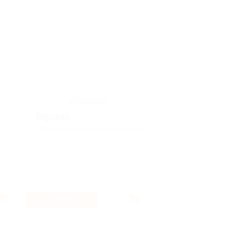
BigGeek
Skyeng
Электроника и техника, Для дома
Услуги
0.8%
80 ₽
Кэшбэк
Кэшбэк