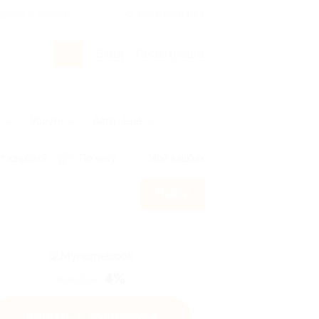
росы и ответы
+7 495 649-649-1
Вход
/
Регистрация
ы
Услуги
Авто
Ещё
т кэшбэк?
По чеку
Мой кэшбэк
Найти
4%
Кэшбэк
Купить с кэшбэком