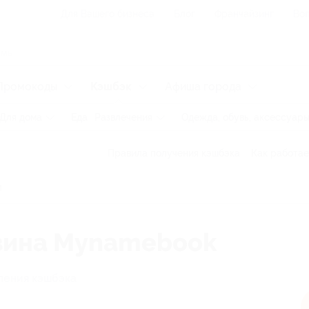
Для Вашего бизнеса
Блог
Франчайзинг
Воп
Промокоды
Кэшбэк
Афиша города
Для дома
Еда
Развлечения
Одежда, обувь, аксессуар
Правила получения кэшбэка
Как работае
азина Mynamebook
ления кэшбэка