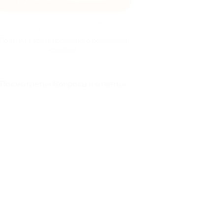
Просто перейдите по кнопке и совершайте
окупки, кэшбэк будет начислен автоматически
Правила гарантированного получения
кэшбэка
Посмотреть «Вопросы и ответы»