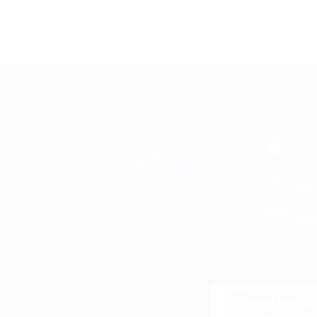
+7 495 649-649-1
МОБИЛЬНО
Для звонка из Москвы
и регионов России
загрузи
App 
Связаться с нами
загрузи
Goog
загрузи
AppG
© 2010-2026 BIGLION
Обработка персональных данных
Используем кук
Пользовательское соглашение
Оставаясь с нам