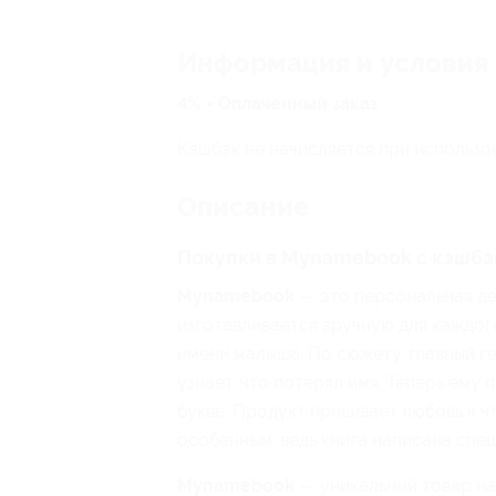
Информация и условия
4% - Оплаченный заказ
Кэшбэк не начисляется при использо
Описание
Покупки в Mynamebook с кэшбэк
Mynamebook
— это персональная де
изготавливается вручную для каждого
имени малыша. По сюжету, главный г
узнает, что потерял имя. Теперь ему
букве. Продукт прививает любовь к 
особенным, ведь книга написана спец
Mynamebook
— уникальный товар на