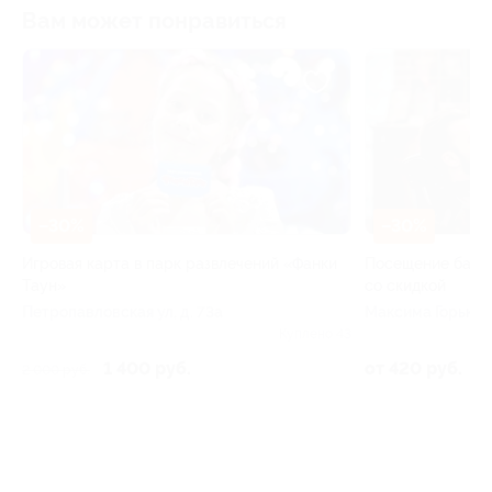
Вам может понравиться
–30%
–30%
Игровая карта в парк развлечений «Фанки
Посещение барбе
Таун»
со скидкой
Петропавловская ул, д. 73а
Максима Горького 
 2
Куплено 43
1 400 руб.
от 420 руб.
2 000 руб.