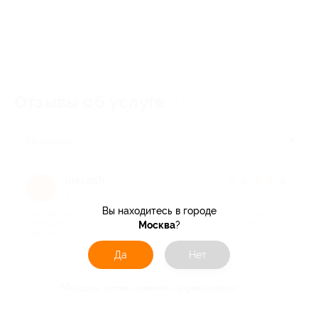
Отзывы об услуге
14
Полезные
inkrash
★
★
★
★
★
i
2 месяца назад
Вы находитесь в городе
про Безлимитное посещение сеансов LPG-массажа тела в
течение 6 месяцев в студии «Геометрия тела» (1200 руб.
Москва
?
вместо 12 000 руб.)
Да
Нет
Достоинства
Мощно, качественно, эфективно!