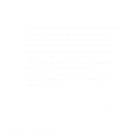
Недостатки
-
Комментарий
Осталась в полном восторге от работы
Владимира. Мастер работает мощно,
технично и добросовестно. Видно, что
человек глубоко понимает специфику
процедуры не жалея своих ресурсов
при проработке проблемных зон.
Результат заметен уже после первого
сеанса: ушли отеки, появилось
ощущение тонуса. Спасибо за высокий
профессионализм и качественную
работу!
Отзыв полезен?
1
Александра *.
★
★
★
★
★