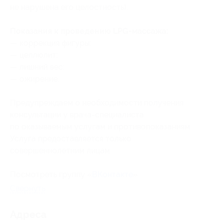
не нарушена его целостность).
Показания к проведению LPG-массажа:
— коррекция фигуры;
— целлюлит;
— лишний вес;
— ожирение.
Предупреждаем о необходимости получения
консультации у врача-специалиста
по оказываемым услугам и противопоказаниям.
Услуга предоставляется только
совершеннолетним лицам.
Посмотреть группу «
ВКонтакте
».
Свернуть
Адресa