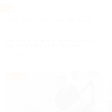
Услуги
Отели
Туры
Промокоды
Кэшбэк
Афиша 
Главная
Услуги
Красота
Косметология
Аппаратна
Безлимитное посещение сеансов LPG-массажа
лица и тела в студии «Геометрия тела»
5.0
(3)
г. Пермь, ул. Коминтерна, д. 16, оф. 3
- 90%