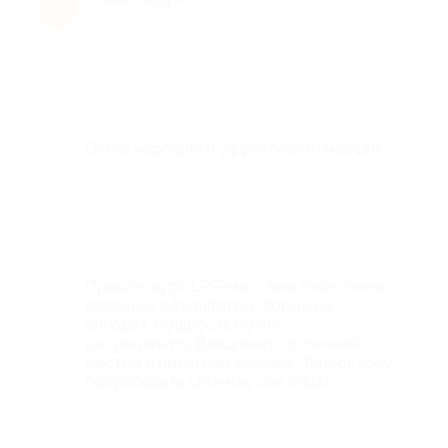
А
6 месяцев назад
про Безлимитное посещение сеансов LPG-массажа тела в
течение 1 месяца в студии «Геометрия тела» (600 руб. вместо
6000 руб.)
Достоинства
Очень хороший и эффективный массаж
Недостатки
-
Комментарий
Прошла курс LPG-массажа тела, очень
довольна результатом. Хороший
аппарат, мощность можно
регулировать, Владимир - отличный
мастер и приятный человек. Теперь хочу
попробовать LPG-массаж лица)