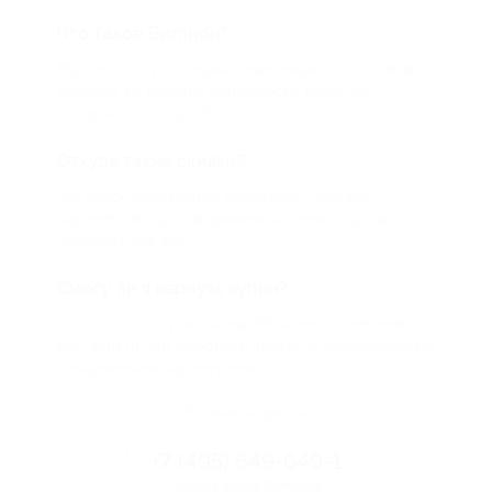
Что такое Биглион?
Biglion это про специальные акции, по условиям
которых вы можете приобрести купон со
скидкой от 50 до 90%
Откуда такие скидки?
Мы непосредственно работаем с каждым
партнером и договариваемся с ним о лучших
условиях для вас
Смогу ли я вернуть купон?
Если что-то случится, мы обязательно вернем
вам деньги. Мы работаем только с проверенными
и надежными партнерами
Остались вопросы?
+7 (495) 649-649-1
Горячая линия Биглиона