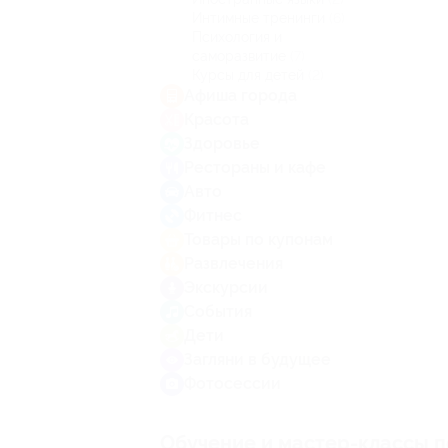
Интимные тренинги
(6)
Психология и
саморазвитие
(7)
Курсы для детей
(2)
Афиша города
Красота
Здоровье
Рестораны и кафе
Авто
Фитнес
Товары по купонам
Развлечения
Экскурсии
События
Дети
Загляни в будущее
Фотосессии
Обучение и мастер-классы п