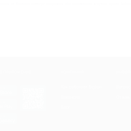
упоны от Биглион помогут направить это стремление в нужно русло. Забир
Е ПРИЛОЖЕНИЕ
КОМПАНИЯ
ИНФОР
Как работает Biglion
Вопрос
ть в
Store
Вакансии
Отзывы
ть в
le Play
Блог
ть в
allery