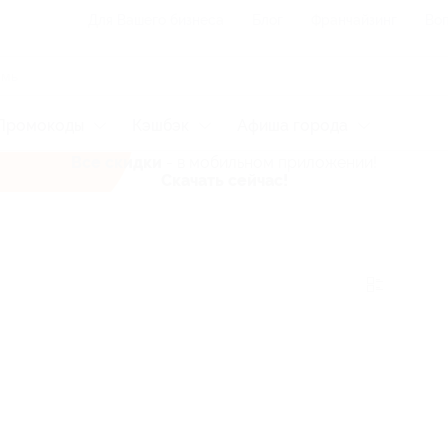
Для Вашего бизнеса
Блог
Франчайзинг
Воп
Промокоды
Кэшбэк
Афиша города
Все скидки
- в мобильном приложении!
Скачать сейчас!