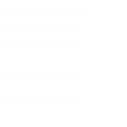
оянно получать новые знания и навыки, которые
им фактором на пути к самосовершенствованию
енят желание каждого человека развиваться и
я у себя и дарит шанс каждому воспользоваться
от Biglion в виде акционного купона и получайте
семейного бюджета для этого. Biglion знает, как