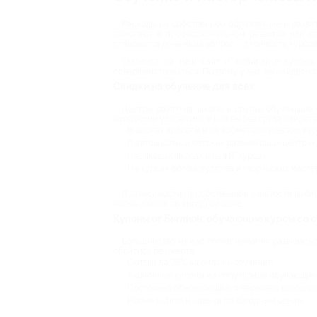
Расходы на собственное образование и развит
помогают в профессиональном развитии или с
становится денежный вопрос – стоимость курсов
Заходите на наш сайт и выбирайте купоны 
совершенствоваться. Поэтому у нас вы найдете 
Скидки на обучение для всех
Центры развития, школы и другие обучающие 
выгодными условиями. У нас вы без труда найдете
В школах красоты и на косметологических кур
В автошколах и детских развивающих центрах;
В языковых школах и на ИТ-курсах;
На курсах фотоискусства и творческих масте
В зависимости от собственной занятости выбир
новые знания по выгодной цене.
Купоны от Биглион: обучающие курсы со 
Большинство из нас полны желания развиваться
обойтись без жертв:
Скидки до 95% на онлайн-обучение;
Акционные купоны на популярные обучающие 
Постоянно обновляющийся перечень выгодных
Новые знания и навыки по выгодным ценам.