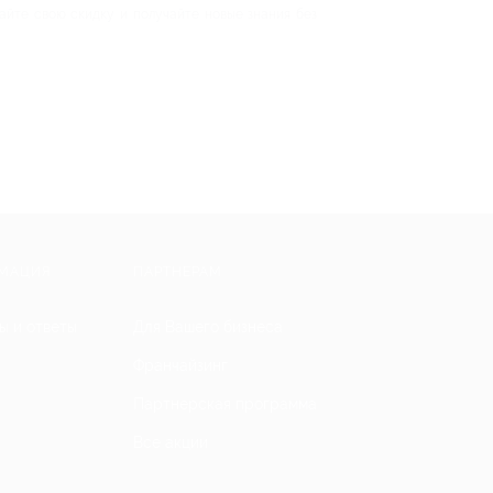
айте свою скидку и получайте новые знания без
МАЦИЯ
ПАРТНЕРАМ
ы и ответы
Для Вашего бизнеса
Франчайзинг
Партнерская программа
Все акции