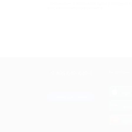
Стремление к познанию в крови у человека. К
ущерба для семейного бюджета!
+7 495 649-649-1
МОБИЛЬНО
Для звонка из Москвы
и регионов России
загрузи
App 
Связаться с нами
загрузи
Goog
загрузи
AppG