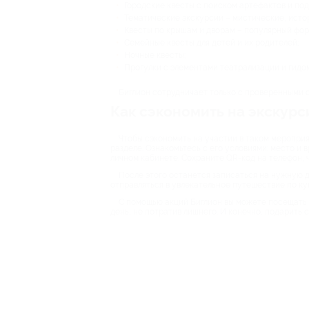
Городские квесты с поиском артефактов и под
Тематические экскурсии – мистические, исто
Квесты по крышам и дворам – популярный фор
Семейные квесты для детей и их родителей;
Ночные квесты;
Прогулки с элементами театрализации и гидо
Биглион сотрудничает только с проверенными о
Как сэкономить на экскурс
Чтобы сэкономить на участии в таком меропри
разделе. Ознакомьтесь с его условиями: место и 
личном кабинете. Сохраните QR-код на телефон, 
После этого останется записаться на нужную да
отправляться в увлекательное путешествие по ку
С помощью акций Биглион вы можете посещать 
день, не потратив лишнего. И конечно, подарить 