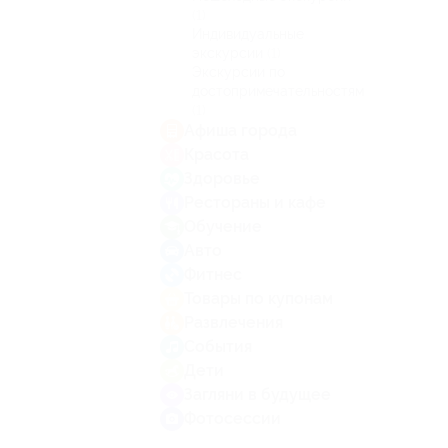
(1)
Индивидуальные
экскурсии
(1)
Экскурсии по
достопримечательностям
(1)
Афиша города
Красота
Здоровье
Рестораны и кафе
Обучение
Авто
Фитнес
Товары по купонам
Развлечения
События
Дети
Загляни в будущее
Фотосессии