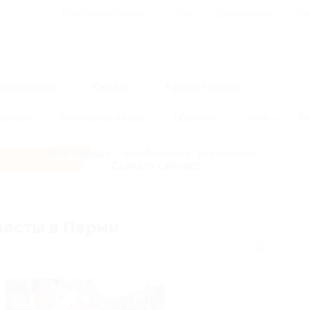
Для Вашего бизнеса
Блог
Франчайзинг
Воп
Промокоды
Кэшбэк
Афиша города
оровье
Рестораны и кафе
Обучение
Авто
Фи
Все скидки
- в мобильном приложении!
Скачать сейчас!
т-экскурсии
весты в Перми