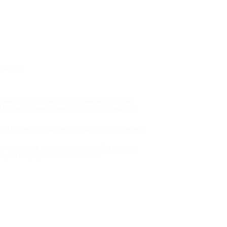
а высоте.
берите понравившееся предложение в данном
н придет на электронную почту и отобразится в
обы получить скидку на экскурсию. Готово: можно
 Это отличная возможность разнообразить свой
 купоны сразу после их появления!