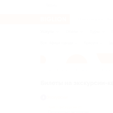
Пермь
Услуги
Отели
Туры
Все
Афиша города
Красота
Зд
Главная
Услуги
Экскурсии
Квес
Билеты на экскурсии-к
Экскурсии
Квест-экскурсии
(1)
Пешеходные экскурсии