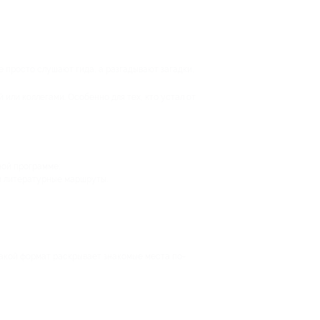
 просто слушают гида, а разгадывают загадки,
или коллегами. Особенно для тех, кто устал от
ной программе;
и литературные маршруты.
 Такой формат раскрывает знакомые места по-