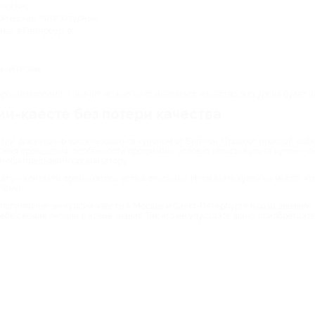
сказок;
рические, литературные;
мат в Петербурге;
м-актером.
рганизаторами. А значит, можно не сомневаться: качество экскурсий будет н
ии-квесте без потери качества
ятии, достаточно воспользоваться купоном от Биглион. Процесс простой: вы
время проведения, особенности программы, условия записи. Купите купон – о
чтобы предъявить организатору.
ту – контакты организатора есть в описании. И показать купон на месте, чт
пону!
популярные экскурсии-квесты в Москве и Санкт-Петербурге в разы дешевле.
себе свежие эмоции и новые знания. Так что не упускайте шанс: приобретайте