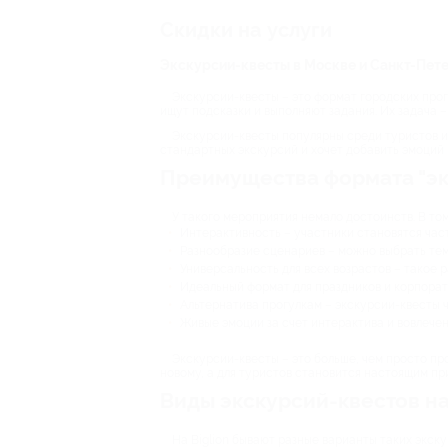
Скидки на услуги
Экскурсии-квесты в Москве и Санкт-Пет
Экскурсии-квесты – это формат городских прог
ищут подсказки и выполняют задания. Их задача –
Экскурсии-квесты популярны среди туристов и 
стандартных экскурсий и хочет добавить эмоций 
Преимущества формата "эк
У такого мероприятия немало достоинств. В том
Интерактивность – участники становятся час
Разнообразие сценариев – можно выбрать тем
Универсальность для всех возрастов – такое р
Идеальный формат для праздников и корпорати
Альтернатива прогулкам – экскурсии-квесты ч
Живые эмоции за счет интерактива и вовлечен
Экскурсии-квесты – это больше, чем просто пр
новому, а для туристов становится настоящим п
Виды экскурсий-квестов н
На Biglion бывают разные варианты таких экск