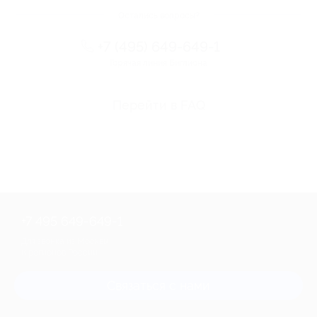
Остались вопросы?
+7 (495) 649-649-1
Горячая линия Биглиона
Перейти в FAQ
+7 495 649-649-1
Для звонка из Москвы
и регионов России
Связаться с нами