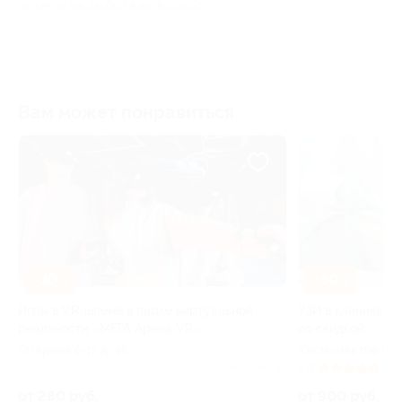
ответит на любой ваш вопрос
Вам может понравиться
–50%
е виртуальной
УЗИ в клинике «Пермский флебоцентр»
а VR»
со скидкой
Космонавтов ш, д. 55а
Куплено 10
5.0
(7)
Куплено 90
от 900 руб.