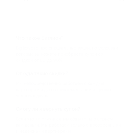
Что такое Биглион?
Biglion это про специальные акции, по условиям
которых вы можете приобрести купон со
скидкой от 50 до 90%
Откуда такие скидки?
Мы непосредственно работаем с каждым
партнером и договариваемся с ним о лучших
условиях для вас
Смогу ли я вернуть купон?
Если что-то случится, мы обязательно вернем
вам деньги. Мы работаем только с проверенными
и надежными партнерами