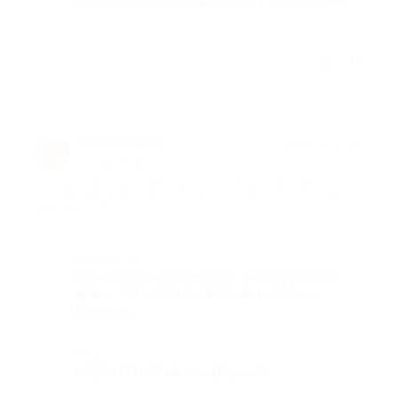
Отзыв полезен?
Людмила М.
★
★
★
★
★
Л
2 года назад
про Консультация травматолога-ортопеда и УЗИ одного
сустава в медицинском центре Personamed (1200 руб. вместо
2400 руб.)
Достоинства
очень хорошая клиника, внимательные
врачи. Назначено лечение, надеюсь,
поможет
Недостатки
недостатков не обнаружила