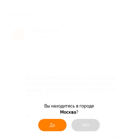
Полезные
СВЕТЛАНА Б.
★
★
★
★
★
С
1 год назад
про Консультация травматолога-ортопеда и УЗИ двух суставов
в медицинском центре Personamed (1800 руб. вместо 3600
руб.)
Достоинства
Все во время, выслушали, Узи сделали,
описали и рекомендации по лечению
выдали. Я получила то, что ожидала от
этой услуги.
Вы находитесь в городе
Недостатки
Москва
?
Нет
Да
Нет
Комментарий
Спасибо, рекомендую мед учреждение!