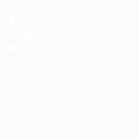
МОБИЛЬНОЕ ПРИЛОЖЕНИЕ
загрузить в
App Store
загрузить в
Google Play
загрузить в
AppGallery
КОМПАНИЯ
ИНФОРМАЦИЯ
ПАРТНЕРАМ