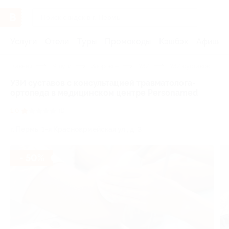
Услуги
Отели
Туры
Промокоды
Кэшбэк
Афиша 
Главная
Услуги
Здоровье
УЗИ
УЗИ суставов
УЗИ суставов с консультацией травматолога-
ортопеда в медицинском центре Personamed
1.0
(1)
г. Пермь, 1-я Красноармейская ул., д. 3
- 50%