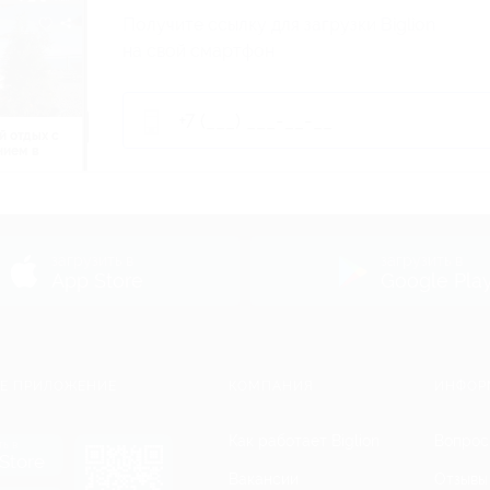
Получите ссылку для загрузки Biglion
на свой смартфон
й отдых c
нием в
ь
загрузить в
загрузить в
App Store
Google Pla
Е ПРИЛОЖЕНИЕ
КОМПАНИЯ
ИНФОР
Как работает Biglion
Вопрос
ть в
Store
Вакансии
Отзывы