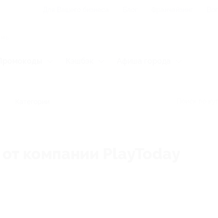
Для Вашего бизнеса
Блог
Франчайзинг
Воп
Промокоды
Кэшбэк
Афиша города
Категории
 от компании PlayToday