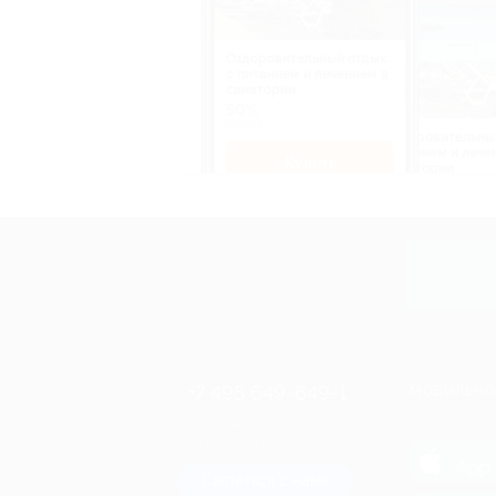
Оздоровительный отдых
c питанием и лечением в
санатории
50%
cкидка
Оздоровительны
питанием и лече
Купить
санатории
50%
cкидка
Купит
+7 495 649-649-1
МОБИЛЬНО
Для звонка из Москвы
и регионов России
загрузи
App 
Связаться с нами