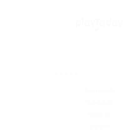
★
★
★
★
★
Все купоны (0)
Промокод (0)
Скидка (0)
Флаер (0)