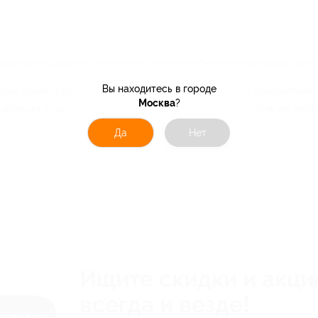
я детей от 0 до 14 лет. Одежда Плей Тудей разрабатывается в России с учет
Вы находитесь в городе
орая нравится детям и взрослым, так как создана с учетом их предпочтений.
Москва
?
 школьная, спортивная и нарядная одежда; верхняя одежда и обувь для любой
Да
Нет
Ищите скидки и акци
всегда и везде!