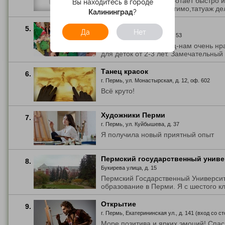
Оценка 5+,мастер работает быстро и
Вы находитесь в городе
главное почти не ощутимо,татуаж дел
Калининград
?
Мишутка
5.
Да
Нет
г. Пермь, ш. Космонавтов, д. 53
Ходим в ЦР уже месяц-нам очень нра
для деток от 2-3 лет. Замечательный п
Танец красок
6.
г. Пермь, ул. Монастырская, д. 12, оф. 602
Всё круто!
Художники Перми
7.
г. Пермь, ул. Куйбышева, д. 37
Я получила новый приятный опыт
Пермский государственный униве
8.
Букирева улица, д. 15
Пермский Госдарственный Университ
образование в Перми. Я с шестого кла
Открытие
9.
г. Пермь, Екатерининская ул., д. 141 (вход со 
Море позитива и ярких эмоций! Спа