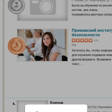
г. Пермь, ул. Революции, д. 7
Была на обучении по ресни
ногтям , все очень
понравилось,мастера супер 
Прикамский инстит
безопасности
(19)
РФ
Хотелось бы, чтобы инфор
для изучения подавали нем
другом формате. Возможно 
текст, ...
Клиона
4.
г. Пермь, ул. Техническая, д. 13 (ТЦ «Тургеневск