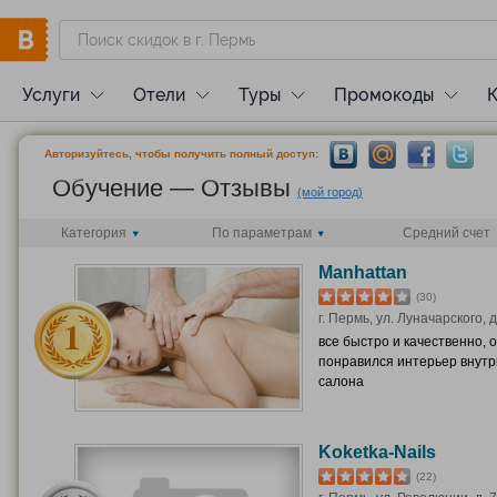
Услуги
Отели
Туры
Промокоды
Авторизуйтесь, чтобы получить полный доступ:
Обучение — Отзывы
(мой город)
Категория
По параметрам
Средний счет
Mаnhattan
(30)
г. Пермь, ул. Луначарского, д
все быстро и качественно, 
понравился интерьер внутр
салона
Koketka-Nails
(22)