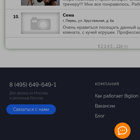
тренеру!!! Мне все понравилось. Раб
Сема
10.
г. Пермь, ул. Хрустальная, д. 6а
Очень нравиться посещать данный ц
комната, с кучей игрушек. Профессио
1
2
3
4
5
..
134
>>
8 (495) 649-649-1
КОМПАНИЯ
Для звонка из Москвы
Как работает Biglion
и регионов России
Вакансии
Связаться с нами
Блог