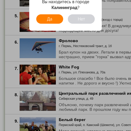
Здоровский квест! очень понравилось
Вы находитесь в городе
Калининград
?
Сквош парк
5.
Да
Нет
г. Пермь, ул. Дружбы, д. 34а (вход с торца)
Отлично провели время! В дождливу
подходящее место для досуга!
Фролово
6.
г. Пермь, Нестюковский тракт, д. 1б
Брал купон на двоих. Летали в первы
нестрашно, прием "горка" вызвал ад
White Fog
7.
г. Пермь, ул. Плеханова, д. 70а
Большое спасибо ! Все было очень вк
напитки . Не дорого и вкусно !) Уютно 
Центральный парк развлечений им
8.
Сибирская улица, д. 49
Объясню, почему парк развлечений и
любимый парк. В прошлом году мы пр
Белый берег
9.
Пермский край, п. Камский (Шемети), ул. Советс