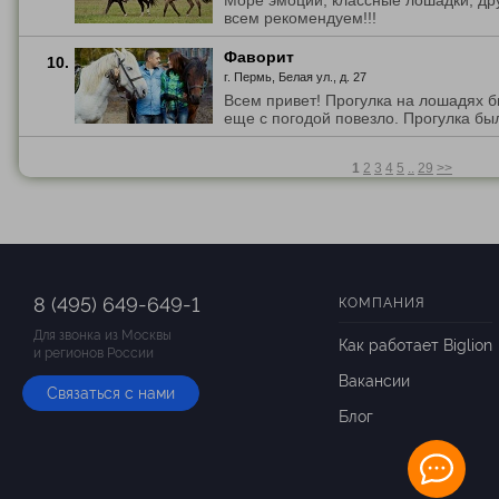
Море эмоций, классные лошадки, д
всем рекомендуем!!!
Фаворит
10.
г. Пермь, Белая ул., д. 27
Всем привет! Прогулка на лошадях б
еще с погодой повезло. Прогулка была
1
2
3
4
5
..
29
>>
8 (495) 649-649-1
КОМПАНИЯ
Для звонка из Москвы
Как работает Biglion
и регионов России
Вакансии
Связаться с нами
Блог