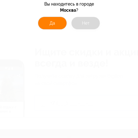
Вы находитесь в городе
Москва
?
Да
Нет
Ищите скидки и акци
всегда и везде!
Получите ссылку для загрузки Biglion
на свой смартфон
й отдых c
нием в
ь