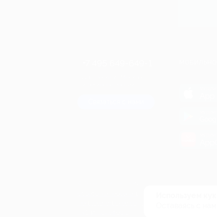
+7 495 649-649-1
МОБИЛЬНО
Для звонка из Москвы
и регионов России
загрузи
App 
Связаться с нами
загрузи
Goog
загрузи
AppG
© 2010-2026 BIGLION
Обработка персональных данных
Используем кук
Пользовательское соглашение
Оставаясь с нам
Публичная оферта