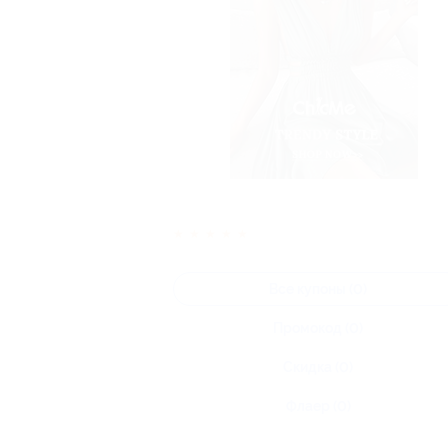
★
★
★
★
★
Все купоны (0)
Промокод (0)
Скидка (0)
Флаер (0)