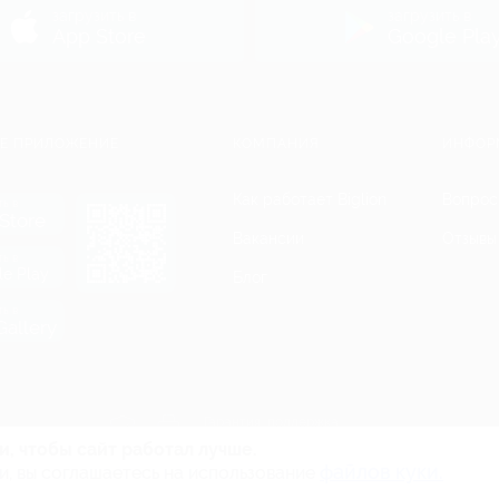
загрузить в
загрузить в
App Store
Google Pla
Е ПРИЛОЖЕНИЕ
КОМПАНИЯ
ИНФОР
Как работает Biglion
Вопрос
ть в
Store
Вакансии
Отзывы
ть в
le Play
Блог
ть в
allery
Гарантия, поддержка
24 часа и возврат средств
и, чтобы сайт работал лучше.
файлов куки.
и, вы соглашаетесь на использование