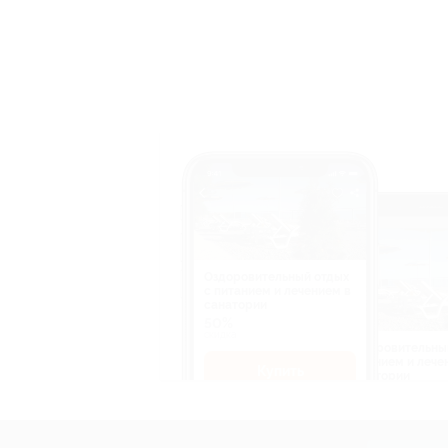
Оздоровительный отдых
c питанием и лечением в
санатории
50%
cкидка
Оздоровительны
питанием и лече
Купить
санатории
50%
cкидка
Купит