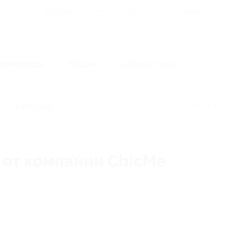
Для Вашего бизнеса
Блог
Франчайзинг
Воп
Промокоды
Кэшбэк
Афиша города
Категории
 от компании ChicMe