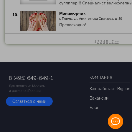
суппппер!!! Специалист великолепны
Маникюрчик
10.
г. Пермь, ул. Архитектора Свиязева, д. 30
Превосходно!
1
2
3
4
5
..
7
>>
8 (495) 649-649-1
КОМПАНИЯ
Для звонка из Москвы
Как работает Biglion
и регионов России
Вакансии
Связаться с нами
Блог