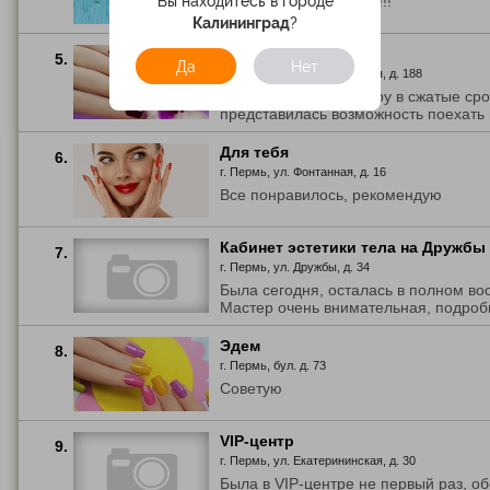
Все чисто и аккуратно!!!
Вы находитесь в городе
Калининград
?
Studio Profi
5.
Да
Нет
г. Пермь, ул. Екатерининская, д. 188
Записали на процедуру в сжатые срок
представилась возможность поехать в
Для тебя
6.
г. Пермь, ул. Фонтанная, д. 16
Все понравилось, рекомендую
Кабинет эстетики тела на Дружбы
7.
г. Пермь, ул. Дружбы, д. 34
Была сегодня, осталась в полном во
Мастер очень внимательная, подробн
Эдем
8.
г. Пермь, бул. д. 73
Советую
VIP-центр
9.
г. Пермь, ул. Екатерининская, д. 30
Была в VIP-центре не первый раз, о