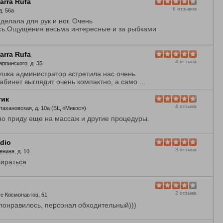
arra Rufa
6 отзывов
д. 56а
делала для рук и ног. Очень
сь.Ощущения весьма интересные и за рыбками
arra Rufa
4 отзыва
арпинского, д. 35
шка администратор встретила нас очень
абинет выглядит очень компактно, а само ...
тик
4 отзыва
Стахановская, д. 10а (БЦ «Микос»)
о приду еще на массаж и другие процедуры.
dio
3 отзыва
енина, д. 10
бираться
2 отзыва
се Космонавтов, 51
понравилось, персонал обходительный)))