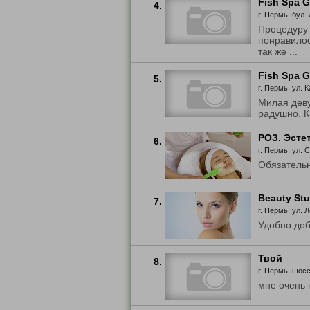
Fish Spa G
4.
г. Пермь, бул. 
Процедуру 
понравило
так же ...
Fish Spa G
5.
г. Пермь, ул. К
Милая деву
радушно. К
РОЗ. Эсте
6.
г. Пермь, ул. 
Обязательн
Beauty Stu
7.
г. Пермь, ул. Л
Удобно до
Твой
8.
г. Пермь, шос
мне очень 