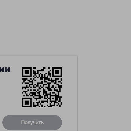
ии
Получить