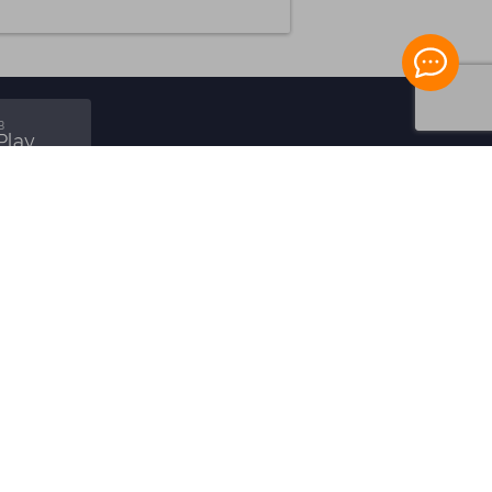
в
Play
ПАРТНЕРАМ
Для Вашего бизнеса
Франчайзинг
Партнёрская программа
Все акции