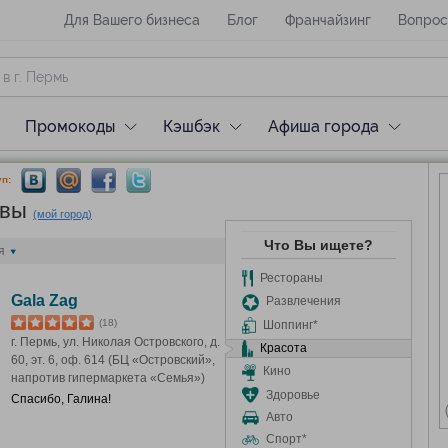
Для Вашего бизнеса
Блог
Франчайзинг
Вопрос
Промокоды
Кэшбэк
Афиша города
п:
ывы
(мой город)
Что Вы ищете?
я
Рестораны
Gala Zag
Развлечения
(18)
Шоппинг*
г. Пермь, ул. Николая Островского, д.
Красота
60, эт. 6, оф. 614 (БЦ «Островский»,
Кино
напротив гипермаркета «Семья»)
Здоровье
Спасибо, Галина!
Авто
Спорт*