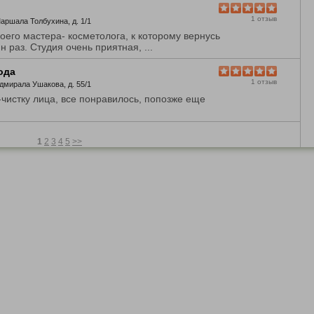
1 отзыв
Маршала Толбухина, д. 1/1
оего мастера- косметолога, к которому вернусь
 раз. Студия очень приятная, ...
ода
1 отзыв
Адмирала Ушакова, д. 55/1
-чистку лица, все понравилось, попозже еще
1
2
3
4
5
>>