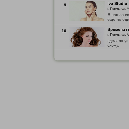
Iva Studio
9.
г. Пермь, ул. 
Я нашла св
еще не один
Времена г
10.
г. Пермь, ул. 
сделала уз
схожу.