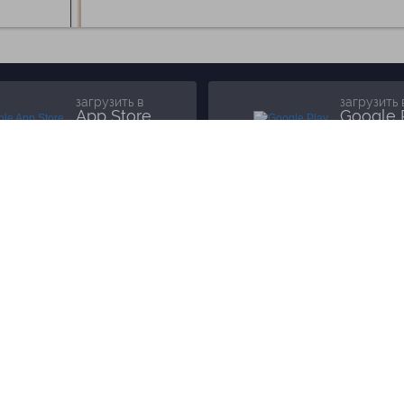
загрузить в
загрузить 
App Store
Google 
КОМПАНИЯ
ИНФОРМАЦИЯ
Как работает Biglion
Вопросы и ответы
Вакансии
Отзывы
Блог
Гарантия, поддержка