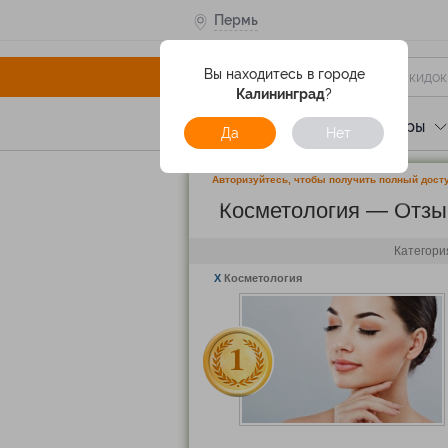
Пермь
Вы находитесь в городе
Калининград
?
Услуги
Отели
Туры
Да
Нет
Авторизуйтесь, чтобы получить полный досту
Косметология — Отз
Категори
X
Косметология