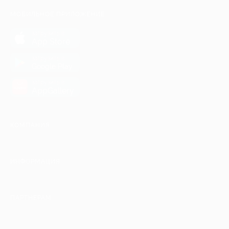
МОБИЛЬНОЕ ПРИЛОЖЕНИЕ
загрузить в
App Store
загрузить в
Google Play
загрузить в
AppGallery
КОМПАНИЯ
ИНФОРМАЦИЯ
ПАРТНЕРАМ