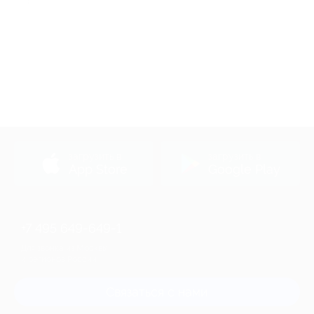
загрузить в
загрузить в
App Store
Google Play
+7 495 649-649-1
Для звонка из Москвы
и регионов России
Связаться с нами