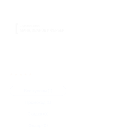
★
★
★
★
★
Все купоны (1)
Промокод (1)
Скидка (0)
Флаер (0)