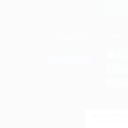
+7 495 649-649-1
МОБИЛЬНО
Для звонка из Москвы
и регионов России
загрузи
App 
Связаться с нами
загрузи
Goog
загрузи
AppG
© 2010-2026 BIGLION
Обработка персональных данных
Используем кук
Пользовательское соглашение
Оставаясь с нам
Публичная оферта