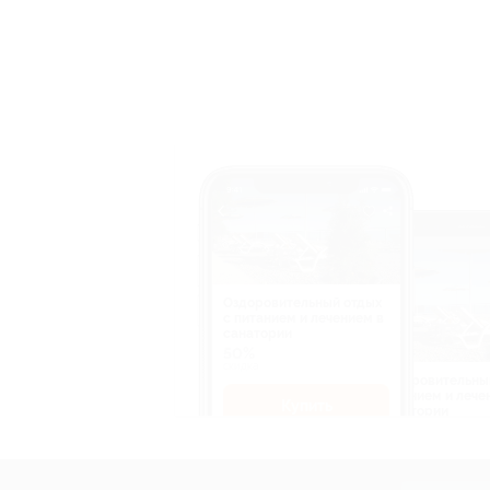
Оздоровительный отдых
c питанием и лечением в
санатории
50%
cкидка
Оздоровительны
питанием и лече
Купить
санатории
50%
cкидка
Купит