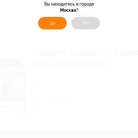
Вы находитесь в городе
Москва
?
Да
Нет
Ищите скидки и акци
всегда и везде!
Получите ссылку для загрузки Biglion
на свой смартфон
й отдых c
нием в
ь