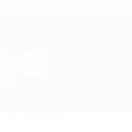
загрузить в
загрузить в
App Store
Google Pla
Е ПРИЛОЖЕНИЕ
КОМПАНИЯ
ИНФОР
Как работает Biglion
Вопрос
ть в
Store
Вакансии
Отзывы
ть в
le Play
Блог
ть в
allery
Гарантия, поддержка
24 часа и возврат средств
и, чтобы сайт работал лучше.
файлов куки.
и, вы соглашаетесь на использование