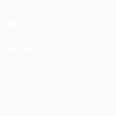
МОБИЛЬНОЕ ПРИЛОЖЕНИЕ
загрузить в
App Store
загрузить в
Google Play
загрузить в
AppGallery
КОМПАНИЯ
ИНФОРМАЦИЯ
ПАРТНЕРАМ