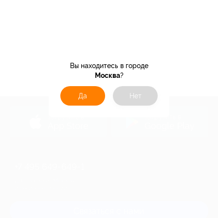
Вы находитесь в городе
Москва
?
Да
Нет
загрузить в
загрузить в
App Store
Google Play
+7 495 649-649-1
Для звонка из Москвы
и регионов России
Связаться с нами