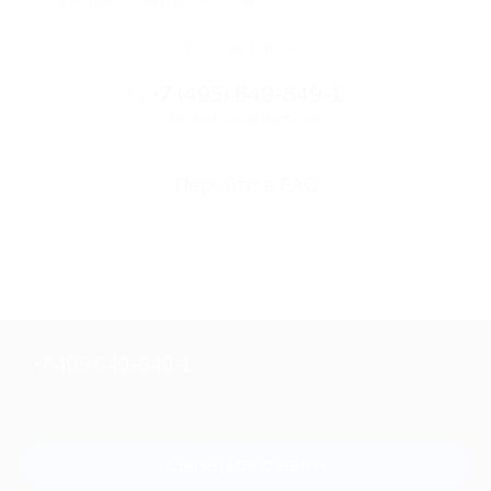
и надежными партнерами
Остались вопросы?
+7 (495) 649-649-1
Горячая линия Биглиона
Перейти в FAQ
+7 495 649-649-1
Для звонка из Москвы
и регионов России
Связаться с нами