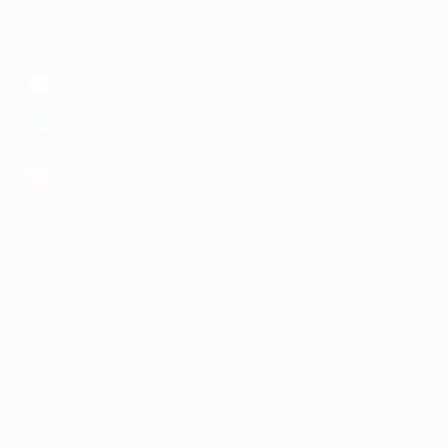
МОБИЛЬНОЕ ПРИЛОЖЕНИЕ
загрузить в
App Store
загрузить в
Google Play
загрузить в
AppGallery
КОМПАНИЯ
ИНФОРМАЦИЯ
ПАРТНЕРАМ