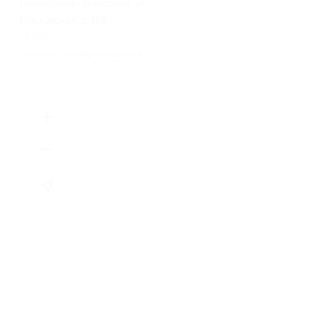
Переславль-Залесский, ул.
Московская, д. 158
+7 (925) 000-04-00
Показать номер телефона