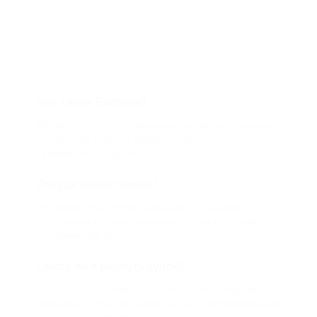
Что такое Биглион?
Biglion это про специальные акции, по условиям
которых вы можете приобрести купон со
скидкой от 50 до 90%
Откуда такие скидки?
Мы непосредственно работаем с каждым
партнером и договариваемся с ним о лучших
условиях для вас
Смогу ли я вернуть купон?
Если что-то случится, мы обязательно вернем
вам деньги. Мы работаем только с проверенными