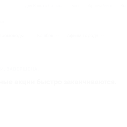
Для Вашего бизнеса
Блог
Франчайзинг
Воп
Промокоды
Кэшбэк
Афиша города
И, ЗАВЕРШЕНА.
ные акции быстро заканчиваются.