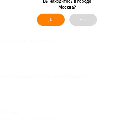
Вы находитесь в городе
Москва
?
Да
Нет
, полотенца, жидкое мыло;
можно приобрести при необходимости
уб./чел.;
и ужин — 2400 руб./чел.