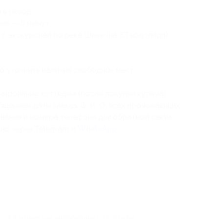
 в поход;
не — 5 минут;
с экскурсией по реке Шахе (на 33 водопада).
о уточнить наличие свободных мест
нирование коттеджа (после покупки купона)
бщением даты заезда, Ф. И. О. всех проживающих
ования
и номера телефона для обратной связи;
но через Telegram и
WhatsApp
.
Юридическая информация о партнёре