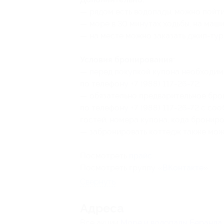
— рядом есть водопады, можно пойти
— море в 30 минутах ходьбы, на маши
— на месте можно заказать джип-тур 
Условия бронирования:
— перед покупкой купона необходим
по телефону +7 (988) 117-26-72;
— обязательно предварительное бро
по телефону +7 (988) 117-26-72 с соо
гостей, номера купона
, кода бронир
— забронировать коттедж также мож
Посмотреть
прайс
.
Посмотреть группу «
ВКонтакте
».
Свернуть
Адресa
Все акции
Море и водопады Беранда