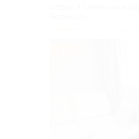
Отдых в Сочинском ра
Беранда»
г.о. Сочи, с. Беранда
5.0
(1)
- 30%