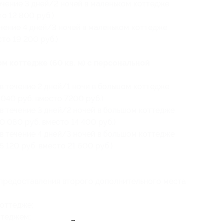
ечение 3 дней/2 ночей в маленьком коттедже
то 12 800 руб.)
ечение 4 дней/3 ночей в маленьком коттедже
сто 19 200 руб.)
 коттедже (60 кв. м) с персональной
в течение 2 дней/1 ночи в большом коттедже
5040 руб. вместо 7200 руб.)
 в течение 3 дней/2 ночей в большом коттедже
10 080 руб. вместо 14 400 руб.)
 в течение 4 дней/3 ночей в большом коттедже
5 120 руб. вместо 21 600 руб.)
предоставления второго дополнительного места
коттедже;
ттеджем;