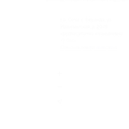
г.о. Сочи, с. Беранда, ул.
Иджеванская, д. 20/5
круглосуточно и ежедневно
+7 (988) 117-26-72
Показать номер телефона