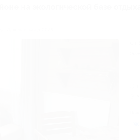
йоне на экологической базе отды
, ул. Иджеванская, д. 20/5
от 
Экон
1
А
Поде