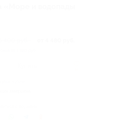
ха «Море и водопады
6 400 руб.
от 4 480 руб.
омия от 1 920 руб.
Купить
67
 купон куплен
кция завершена
литься с друзьями