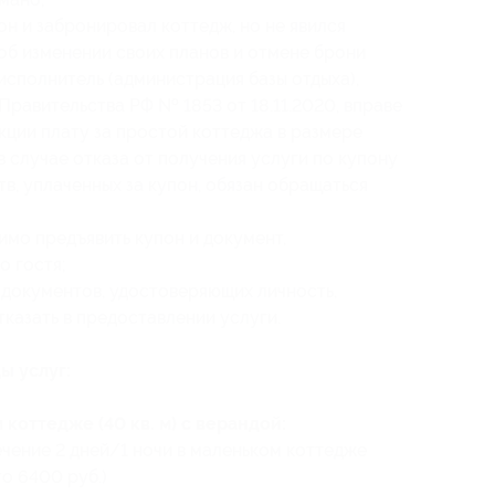
он и забронировал коттедж, но не явился
 об изменении своих планов и отмене брони
о исполнитель (администрация базы отдыха),
Правительства РФ № 1853 от 18.11.2020, вправе
кции плату за простой коттеджа в размере
 случае отказа от получения услуги по купону
в, уплаченных за купон, обязан обращаться
имо предъявить купон и документ,
о гостя;
 документов, удостоверяющих личность,
казать в предоставлении услуги.
ы услуг:
коттедже (40 кв. м) с верандой:
ечение 2 дней/1 ночи в маленьком коттедже
то 6400 руб.)