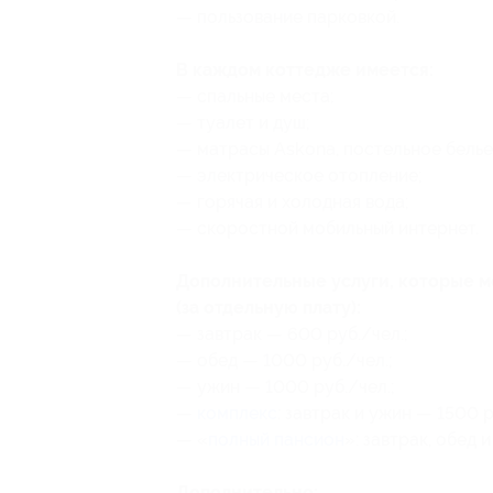
— пользование парковкой.
В каждом коттедже имеется:
— спальные места;
— туалет и душ;
— матрасы Askona, постельное белье
— электрическое отопление;
— горячая и холодная вода;
— скоростной мобильный интернет.
Дополнительные услуги, которые 
(за отдельную плату):
— завтрак — 600 руб./чел.;
— обед — 1000 руб./чел.;
— ужин — 1000 руб./чел.;
—
комплекс
: завтрак и ужин — 1500 р
— «
полный пансион
»: завтрак, обед 
Дополнительно: