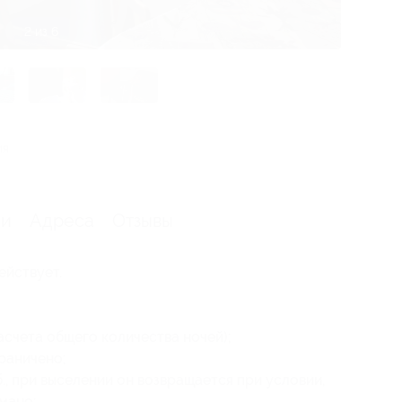
2 из 6
ия
ии
Адреса
Отзывы
ействует.
асчета общего количества ночей);
раничено;
., при выселении он возвращается при условии,
омано;