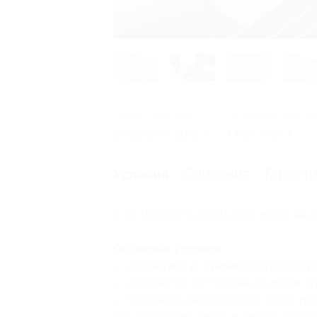
Начало действия
Окончание действ
26 августа 2025 г.
1 мая 2026 г.
Описание
Гарант
Условия
С 28.12.2025 по 05.01.2026 акция не д
Основные условия:
— купоны могут суммироваться (из р
— количество коттеджей по акции ог
— при заезде берется залог 3000 руб
что в коттедже чисто и ничего не сл