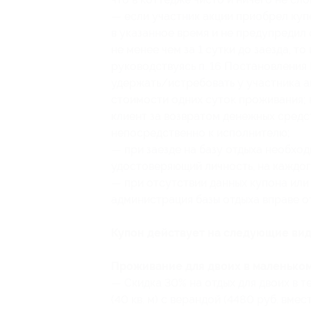
— если участник акции приобрел куп
в указанное время и не предупредил
не менее чем за 1 сутки до заезда, т
руководствуясь п. 16 Постановления 
удержать/истребовать у участника а
стоимости одних суток проживания; в
клиент за возвратом денежных средст
непосредственно к исполнителю;
— при заезде на базу отдыха необход
удостоверяющий личность, на каждог
— при отсутствии данных купона или
администрация базы отдыха вправе от
Купон действует на следующие вид
Проживание для двоих в маленьком 
— Скидка 30% на отдых для двоих в т
(40 кв. м) с верандой (4480 руб. вмес