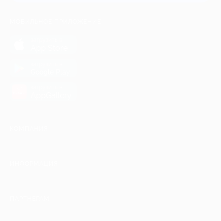
МОБИЛЬНОЕ ПРИЛОЖЕНИЕ
загрузить в
App Store
загрузить в
Google Play
загрузить в
AppGallery
КОМПАНИЯ
ИНФОРМАЦИЯ
ПАРТНЕРАМ