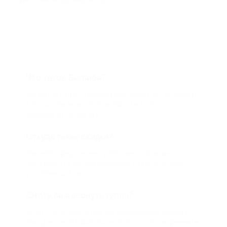
ответит на любой ваш вопрос
Что такое Биглион?
Biglion это про специальные акции, по условиям
которых вы можете приобрести купон со
скидкой от 50 до 90%
Откуда такие скидки?
Мы непосредственно работаем с каждым
партнером и договариваемся с ним о лучших
условиях для вас
Смогу ли я вернуть купон?
Если что-то случится, мы обязательно вернем
вам деньги. Мы работаем только с проверенными