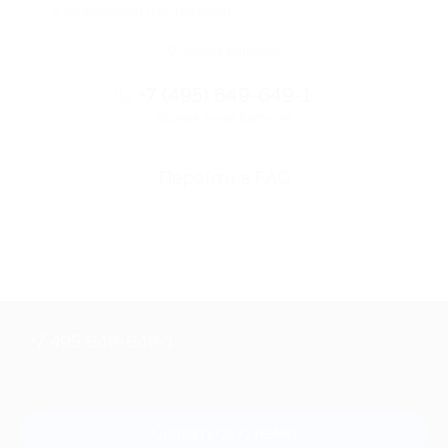
и надежными партнерами
Остались вопросы?
+7 (495) 649-649-1
Горячая линия Биглиона
Перейти в FAQ
+7 495 649-649-1
Для звонка из Москвы
и регионов России
Связаться с нами