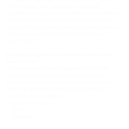
«Мальчишник» или «Девичник» с арендой
русской бани на 3 часа, безлимитным посещением
бассейна и СПА-центра для четверых в течение
3 дней и 2 ночей в номере категории апартаменты
(32) в выходные дни (пт-вс) (48 300 руб. вместо
69 000 руб.)
В стоимость купона на загородный отдых для
двоих входит:
— размещение в номере выбранной категории;
— посещение СПА-комплекса «Аристократ» —
25-метровый бассейн с ионизированной водой
без хлора, финская сауна, турецкий хаммам;
— игровая детская комната;
— детская площадка;
— Wi-Fi;
— парковка.