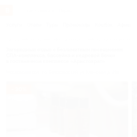
Услуги
Отели
Туры
Промокоды
Кэшбэк
Афиша 
Главная
Отели
Москва и область
Отели в Подмосковье 
Загородный отдых с безлимитным посещением
СПА-комплекса, бассейна и кедровой бочки
в гостиничном комплексе «Аристократ»
Московская обл., г.о. Белоозёрский, ул. Кленовая, д. 25а
- 30%