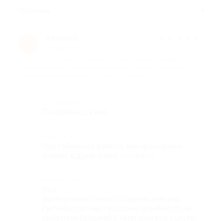
Полезные
Алексей
★
★
★
★
★
А
1 год назад
про Отдых для двоих в течение 3 дней/2 ночей в номере
категории люкс с завтраками в будние дни в гостиничном
комплексе «Аристократ» (13 440 руб. вместо 19 200 руб.)
Достоинства
Понравилось все
Недостатки
Нестабильная работа вай-фай,нужен
коврик в душе,очень скользко.
Комментарий
Все
замечательно,тихо,спокойно,завтрак
сытный,плотный,персонал улыбается,не
заметили бейджей с именами.все услуги