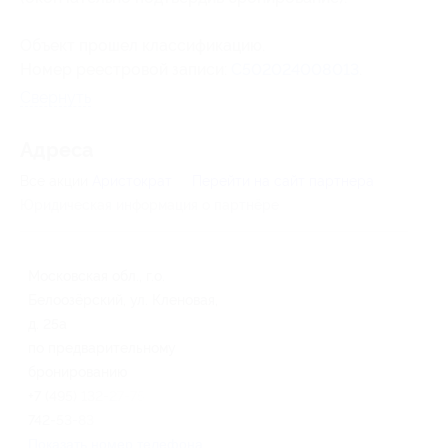
Объект прошел классификацию.
Номер реестровой записи:
С502024008013
.
Свернуть
Адресa
Все акции
Аристократ
Перейти на сайт партнера
Юридическая информация о партнёре
Московская обл., г.о.
Белоозёрский, ул. Кленовая,
д. 25а
по предварительному
бронированию
+7 (495) 132-27-75, +7 (977)
742-53-83
Показать номер телефона