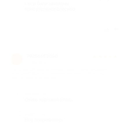
как и были заявлены-
присутствуют.спасибо.
Отзыв полезен?
79258563050
★
★
★
★
★
7
2 года назад
про Отдых для двоих в течение 4 дней/3 ночей в номере
категории Deluxe в гостиничном комплексе «Аристократ» (11
445 руб. вместо 16 350 руб.)
Достоинства
Очень хороший отель
Недостатки
Всё понравилось