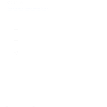
+7 (484) 395-95-10
Показать номер телефона