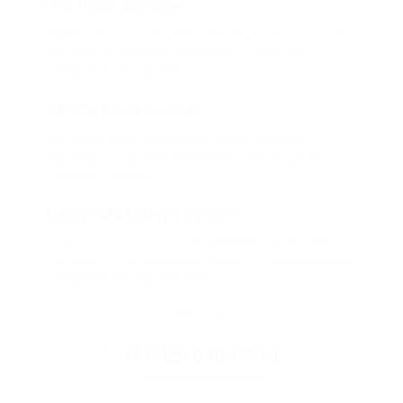
Что такое Биглион?
Biglion это про специальные акции, по условиям
которых вы можете приобрести купон со
скидкой от 50 до 90%
Откуда такие скидки?
Мы непосредственно работаем с каждым
партнером и договариваемся с ним о лучших
условиях для вас
Смогу ли я вернуть купон?
Если что-то случится, мы обязательно вернем
вам деньги. Мы работаем только с проверенными
и надежными партнерами
Остались вопросы?
+7 (495) 649-649-1
Горячая линия Биглиона