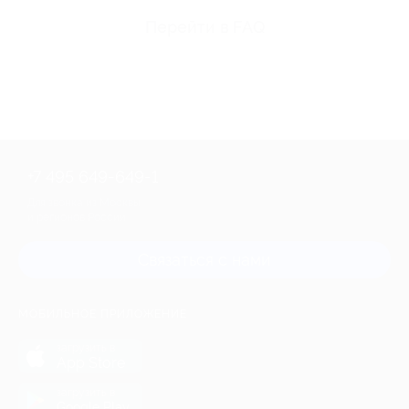
Перейти в FAQ
+7 495 649-649-1
Для звонка из Москвы
и регионов России
Связаться с нами
МОБИЛЬНОЕ ПРИЛОЖЕНИЕ
загрузить в
App Store
загрузить в
Google Play