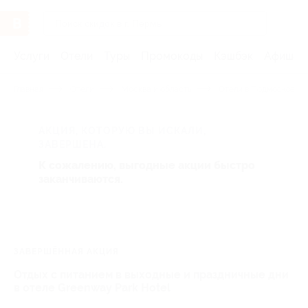
Услуги
Отели
Туры
Промокоды
Кэшбэк
Афиша 
Главная
Отели
Москва и область
Отели в Подмосковье 
АКЦИЯ, КОТОРУЮ ВЫ ИСКАЛИ,
ЗАВЕРШЕНА.
К сожалению, выгодные акции быстро
заканчиваются.
ЗАВЕРШЁННАЯ АКЦИЯ
Отдых с питанием в выходные и праздничные дни
в отеле Greenway Park Hotel