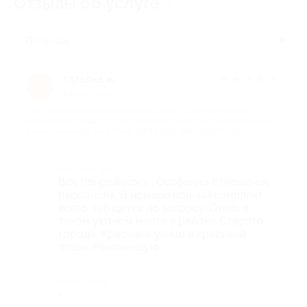
Отзывы об услуге
1
Полезные
татьяна м.
★
★
★
★
★
т
2 года назад
про Отдых для двоих в течение 2 дней и 1 ночи в номере
категории стандарт с двуспальной кроватью с завтраками в
отеле Greenway Park Hotel (3640 руб. вместо 5200 руб.)
Достоинства
Все понравилось . Особенно отношение
персонала. В номере полный комплект
всего, зуб.щетки по запросу. Отель в
тихом уютном месте в районе Старого
города. Красивые улицы и красивый
отель. Рекомендую
Недостатки
-