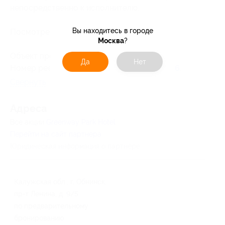
непосредственно к исполнителю.
Вы находитесь в городе
Посмотреть
прайс
.
Москва
?
Объект прошел классификацию.
Да
Нет
Номер реестровой записи:
С402025009216
.
Свернуть
Адресa
Все акции
Greenway Park Hotel
Перейти на сайт партнера
Юридическая информация о партнёре
Калужская обл., г. Обнинск,
пр-т Ленина, д. 9/5
по предварительному
бронированию