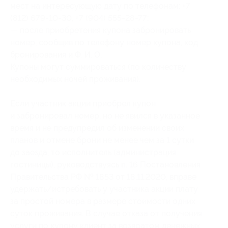
мест на интересующую дату по телефонам: +7
(812) 679-10-30, +7 (904) 555-28-77;
— после приобретения купона забронировать
номер, сообщив по телефону номер купона
, код
бронирования
и Ф. И. О.
Купоны могут суммироваться (по количеству
необходимых ночей проживания).
Если участник акции приобрел купон
и забронировал номер, но не явился в указанное
время и не предупредил об изменении своих
планов и отмене брони не менее чем за 1 сутки
до заезда, то исполнитель (администрация
гостиницы), руководствуясь п. 16 Постановления
Правительства РФ № 1853 от 18.11.2020, вправе
удержать/истребовать у участника акции плату
за простой номера в размере стоимости одних
суток проживания. В случае отказа от получения
услуги по купону клиент за возвратом денежных