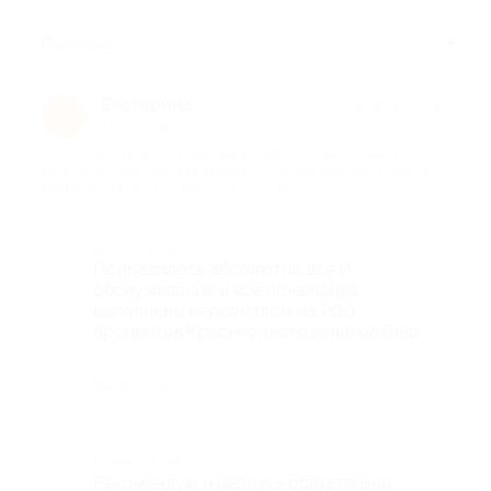
Полезные
Екатерина
★
★
★
★
★
Е
1 год назад
про Отдых для двоих в течение 3 дней/2 ночей в номере
категории полулюкс для двоих в гостинице Bagration Hotel &
Restaurant (8680 руб. вместо 12 400 руб.)
Достоинства
Понравилось абсолютно всё.И
обслуживание и все пожелания
выполнены персоналом на 200
процентов.Красиво,чисто,великолепно
Недостатки
-
Комментарий
Рекомендую и вернусь обязательно