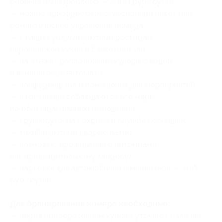
ребенка или взрослого — 2000 руб./сутки;
— можно приобрести экскурсионный пакет или
романтическое украшение номера;
— к вашим услугам уютный ресторан
европейской кухни и банкетный зал;
— на этажах расположены кулеры с водой
и вендинговые автоматы;
— конференц-зал и помещения для мероприятий;
— в гостинице соблюдаются все меры
по обеззараживанию помещений;
— круглосуточная охрана и служба ресепшен;
— тихий и уютный дворик-патио;
— возможно проживание с питомцами
(по предварительному запросу);
— парковка для автомобилей и минивэнов — 700
руб./сутки;
Для бронирования номера необходимо:
— перед приобретением купона уточнить наличие