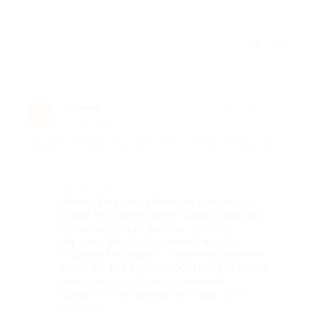
Отзыв полезен?
Ирина
★
★
★
★
★
И
2 года назад
про Отдых для двоих в течение 2 дней/1 ночи в стандартном
номере в гостинице Bagration 4* (3150 руб. вместо 4500 руб.)
Достоинства
Очень приятная атмосфера, интерьер
отеля. Чистые номера. Предоставляют
средства ухода, халаты, тапочки,
беруши при необходимости. Есть
стоянка. Ресторан с не очень большим
меню, но всё вкусно. Обстановка очень
понравилась. Сервис отличный,
администраторы приветливые. Всё
чудесно.