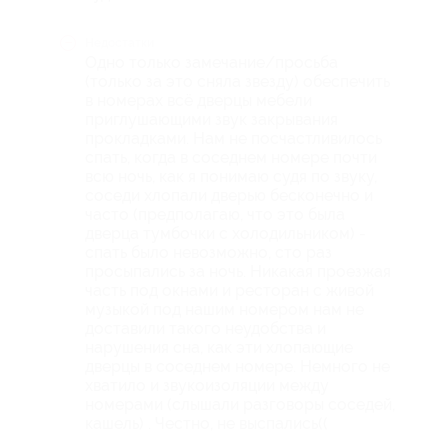
Недостатки
Одно только замечание/просьба
(только за это сняла звезду) обеспечить
в номерах всё дверцы мебели
приглушающими звук закрывания
прокладками. Нам не посчастливилось
спать, когда в соседнем номере почти
всю ночь, как я понимаю судя по звуку,
соседи хлопали дверью бесконечно и
часто (предполагаю, что это была
дверца тумбочки с холодильником) -
спать было невозможно, сто раз
просыпались за ночь. Никакая проезжая
часть под окнами и ресторан с живой
музыкой под нашим номером нам не
доставили такого неудобства и
нарушения сна, как эти хлопающие
дверцы в соседнем номере. Немного не
хватило и звукоизоляции между
номерами (слышали разговоры соседей,
кашель) . Честно, не выспались((