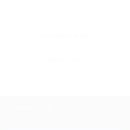
Если что-то случится, мы обязательно вернем
вам деньги. Мы работаем только с проверенными
и надежными партнерами
Остались вопросы?
+7 (495) 649-649-1
Горячая линия Биглиона
Перейти в FAQ
+7 495 649-649-1
Для звонка из Москвы
и регионов России