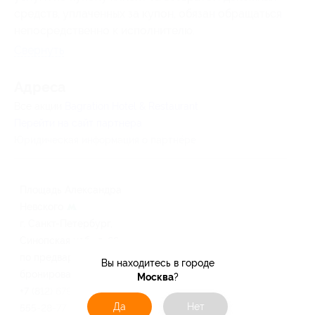
средств, уплаченных за купон, обязан обращаться
непосредственно к исполнителю.
Свернуть
Адресa
Все акции
Bagration Hotel & Restaurant
Перейти на сайт партнера
Юридическая информация о партнёре
Площадь Александра
Невского
г. Санкт-Петербург,
Синопская наб., д. 66
по предварительному
Вы находитесь в городе
бронированию
Москва
?
+7 (812) 679-10-30, +7 (904)
Да
Нет
555-28-77