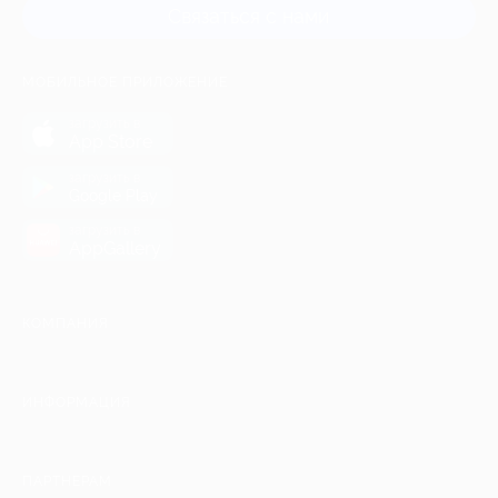
Связаться с нами
МОБИЛЬНОЕ ПРИЛОЖЕНИЕ
загрузить в
App Store
загрузить в
Google Play
загрузить в
AppGallery
КОМПАНИЯ
ИНФОРМАЦИЯ
ПАРТНЕРАМ