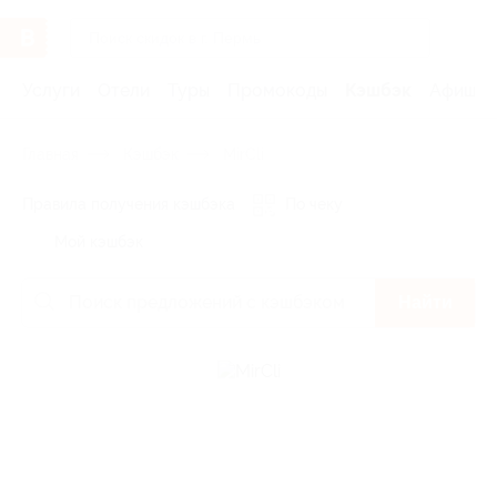
Услуги
Отели
Туры
Промокоды
Кэшбэк
Афиша 
Главная
Кэшбэк
MirCli
Правила получения кэшбэка
По чеку
Мой кэшбэк
Найти