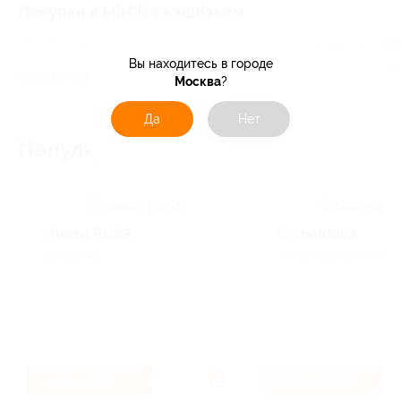
Покупки в MirCli с кэшбэком
MirCli.ru основана в 2005 году и является лидером ср
Вы находитесь в городе
mircli.ru насчитывает более 40 000 товаров. Продажа
Читать полностью
Москва
?
Да
Нет
Популярные магазины
Диван BOSS
Globaldrive
Для дома
Авто, Развлечения
5.6%
2.33%
Кэшбэк
Кэшбэк