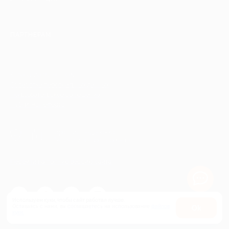
ПАРТНЕРАМ
© 2010-2026 BIGLION
Обработка персональных данных
Пользовательское соглашение
Публичная оферта
Гарантия, поддержка
24 часа и возврат средств
Перейти на полную версию сайта
Используем куки, чтобы сайт работал лучше.
Оставаясь с нами, вы соглашаетесь на использование
файлов
Оk
куки.
Карта