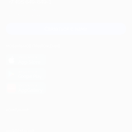
+7 495 649-649-1
Для звонка из Москвы
и регионов России
Связаться с нами
МОБИЛЬНОЕ ПРИЛОЖЕНИЕ
загрузить в
App Store
загрузить в
Google Play
загрузить в
AppGallery
КОМПАНИЯ
ИНФОРМАЦИЯ