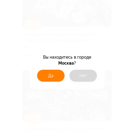
–42%
Расклад по методике Оракул Ци Мень
от астролога Елены Ивановской
РФ
5.0
(86)
от 406 руб.
Куплено 2
Вы находитесь в городе
Москва
?
Да
Нет
–80%
Астрологическая консультация, натальная