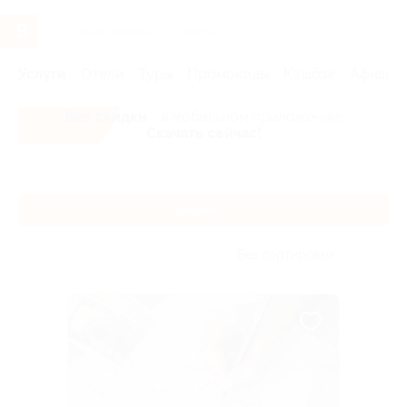
Услуги
Отели
Туры
Промокоды
Кэшбэк
Афиша 
Все скидки
- в мобильном приложении!
Скачать сейчас!
Главная
Услуги
Каталог
Без сортировки