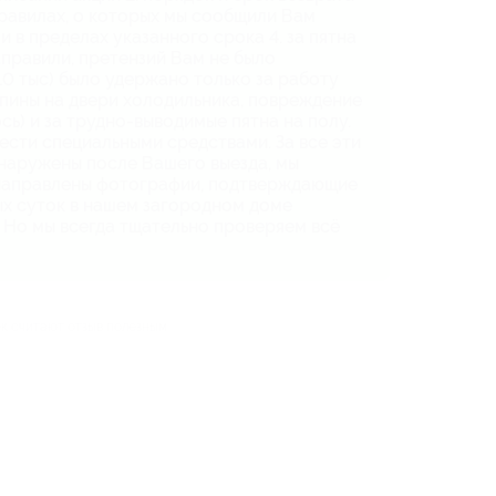
равилах, о которых мы сообщили Вам
ли в пределах указанного срока 4. ⁠за пятна
аправили, претензий Вам не было
( 10 тыс) было удержано только за работу
пины на двери холодильника, повреждение
сь) и за трудно-выводимые пятна на полу.
вести специальными средствами. За все эти
бнаружены после Вашего выезда, мы
и направлены фотографии, подтверждающие
ых суток в нашем загородном доме
 Но мы всегда тщательно проверяем всё
ек считают отзыв полезным