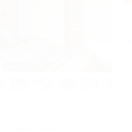
В
Поде
2 из 12
ии
Адреса
Отзывы