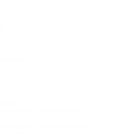
ну;
й;
биля;
длежности.
одимо:
по телефону и уточнить наличие мест
 бронирование, позвонив по телефону
онирования
и даты проживания.