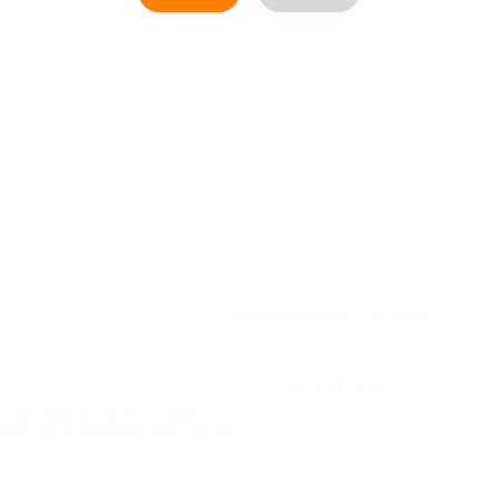
По полезности
По дате
★
★
★
★
★
т-вс) течение 3 дней/2 ночей в
базе отдыха «Шелково дача» (16 254