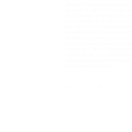
депозита прописан в наших п
заранее. 3. ⁠депозит мы верну
на стуле, фото Которых Вы н
предъявлено 5. ⁠из депозита 
мастера по устранению цара
дерева стула(красить пришло
Которые так и не удалось вы
недостатки, которые были о
удержали 2 тыс. 6. ⁠Вам был
ущерб. Жаль, что 2 прекрасн
омрачились общением после.
после выезда гостей.
6 челов
6
2