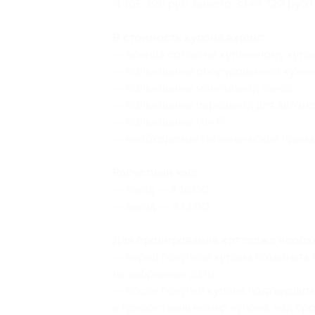
(1 165 396 руб. вместо 3 149 720 руб.)
В стоимость купона входит:
— аренда согласно купленному купо
— пользование оборудованной кухне
— пользование мангальной зоной;
— пользование парковкой для автомо
— пользование Wi-Fi;
— необходимые гигиенические прина
Расчетный час:
— заезд — в 16:00;
— выезд — в 12:00.
Для бронирования коттеджа необх
— перед покупкой купона позвонить 
на выбранные даты;
— после покупки купона подтвердить
и предоставив номер купона
, код бр