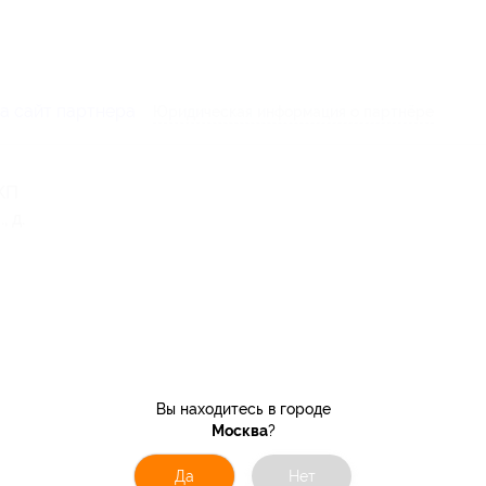
а сайт партнера
Юридическая информация о партнёре
 КП
 д.
Вы находитесь в городе
Москва
?
Да
Нет