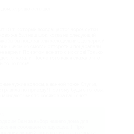
й дом, хорошо оснащен.
т 10 т. Который возвращается через сутки,
аково же был наш шок, когда на следующий
 якобы бы поцарапали холодильник, до черной
 они ничем не смогли оттереть и поцарапали
не вернут. При этом все это с их слов! Только
део, отказали. После того как я сказала что
 то не весь!!!
рные чужие волосы, в ванной тоже. Стулья,
 отравила по приезду! Поэтому будьте готовы,
 накидают чьих то косяков за ваш счет!
ад
годарим Вам за выбор нашего дома для
ражения сообщаем следующее: 1. Про
писании акции 2. ⁠порядок и срок возврата