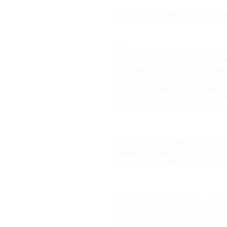
Достоинства
Заехали с мужем 17.01, новы
Недостатки
При заезде попросили депози
после того как вы уедите! К
день нам прислали фото, где
краски, залили пол, который
стул! И что депозит они нам 
фото, кусками. Попросила ви
буду подавать в суд, вернули и
Комментарий
В постели, в кровати были че
диван в пятнах. Все это я им
что депозит вам не вернут. И
Ответ партнера опубликован 1 год наз
Светлана, прежде всего, бла
отдыха! В ответ на Ваши воз
депозит и размер указано в о