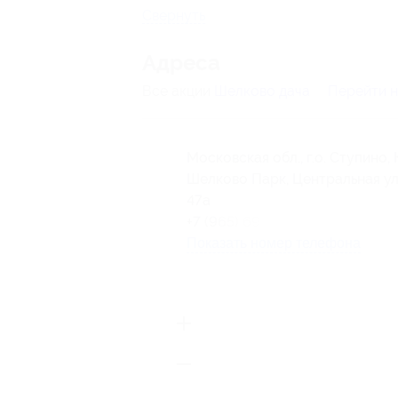
Свернуть
Адресa
Все акции
Шелково дача
Перейти н
Московская обл., г.о. Ступино,
Шелково Парк, Центральная ул.,
47а
+7 (965) 698-34-83
Показать номер телефона