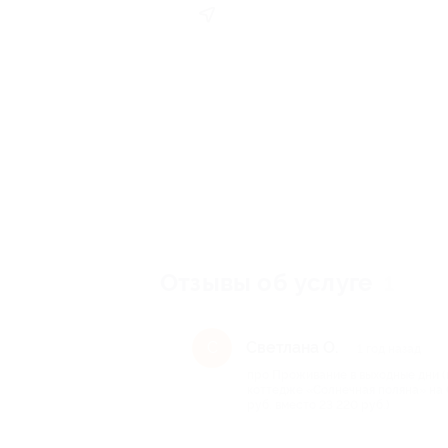
Отзывы об услуге
1
Светлана О.
С
1 год назад
про Проживание в выходные дни (п
коттедже «Солнечная поляна» на 
руб. вместо 23 220 руб.)