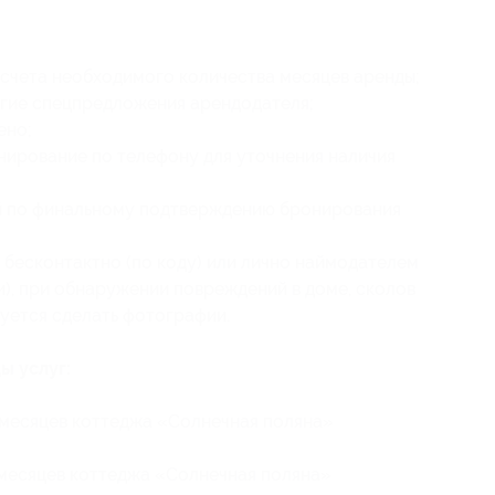
счета необходимого количества месяцев аренды;
угие спецпредложения арендодателя;
ено;
нирование по телефону для уточнения наличия
й по финальному подтверждению бронирования
 бесконтактно (по коду) или лично наймодателем
), при обнаружении повреждений в доме, сколов
буется сделать фотографии.
ы услуг:
 месяцев коттеджа «Солнечная поляна»
 месяцев коттеджа «Солнечная поляна»