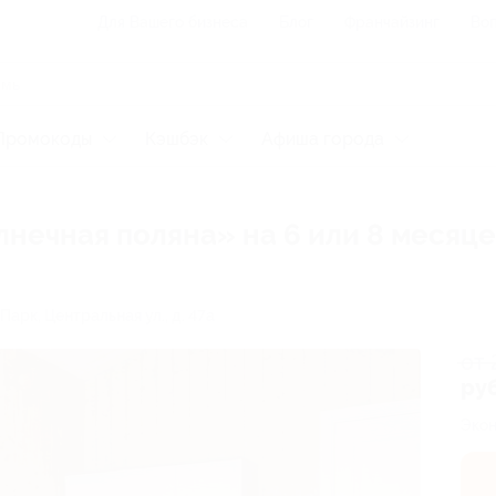
Для Вашего бизнеса
Блог
Франчайзинг
Воп
Промокоды
Кэшбэк
Афиша города
нечная поляна» на 6 или 8 месяце
Парк, Центральная ул., д. 47а
от 
руб
Экон