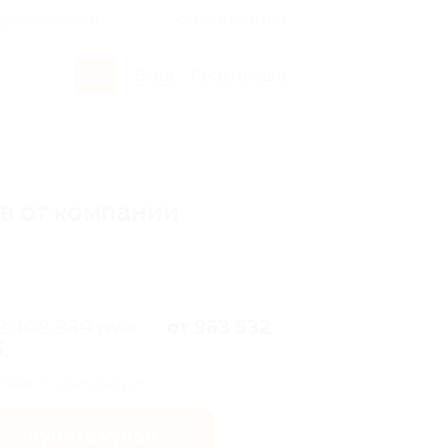
росы и ответы
+7 495 649-649-1
Вход
/
Регистрация
в от компании
2 408 830 руб.
от 963 532
.
омия от 1 445 298 руб.
Купить купон