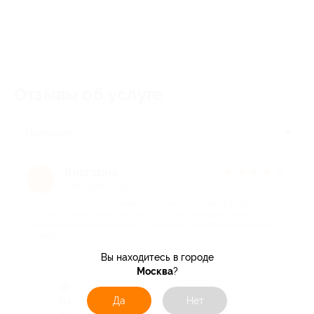
Отзывы об услуге
2
Полезные
Виктория
★
★
★
★
★
В
8 месяцев назад
про Консультация по лечению варикоза (прием флеболога и
УЗИ вен нижних конечностей) с постановкой диагноза и
назначением лечения в многопрофильном медицинском центре
«Олмед» (345 руб. вместо 690 руб.)
Вы находитесь в городе
Москва
?
Достоинства
Отличная клиника, доктор очень
отзывчивый, все рассказал, дал
Да
Нет