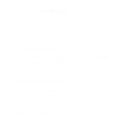
 4
Куплено 10
5.0
(7)
от 280 руб.
от 900 руб.
Что такое Биглион?
Biglion это про специальные акции, по условиям
которых вы можете приобрести купон со
скидкой от 50 до 90%
Откуда такие скидки?
Мы непосредственно работаем с каждым
партнером и договариваемся с ним о лучших
условиях для вас
Смогу ли я вернуть купон?
Если что-то случится, мы обязательно вернем