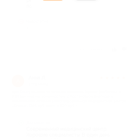
рекомендации, рекомендую к
посещению
Недостатки
-
Отзыв полезен?
Анна Л.
★
★
★
★
★
А
1 год назад
про Консультация по лечению варикоза (прием флеболога и
УЗИ вен нижних конечностей) с постановкой диагноза и
назначением лечения в многопрофильном медицинском центре
«Олмед» (345 руб. вместо 690 руб.)
Достоинства
Современный медицинский центр.
Хорошие специалисты. В один день