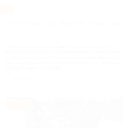
Услуги
Отели
Туры
Промокоды
Кэшбэк
Афиша 
Главная
Услуги
Здоровье
Профильные специалисты
Экспертная консультация по лечению варикоза
(прием флеболога и УЗИ вен нижних конечностей)
с постановкой диагноза и назначением лечения в
многопрофильном медицинском центре «Олмед»
(483 руб. вместо 690 руб.)
5.0
(1)
г. Пермь, ул. Николая Островского, д. 6
- 30%