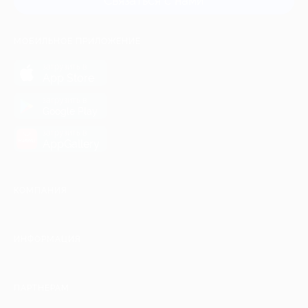
Связаться с нами
МОБИЛЬНОЕ ПРИЛОЖЕНИЕ
загрузить в
App Store
загрузить в
Google Play
загрузить в
AppGallery
КОМПАНИЯ
ИНФОРМАЦИЯ
ПАРТНЕРАМ