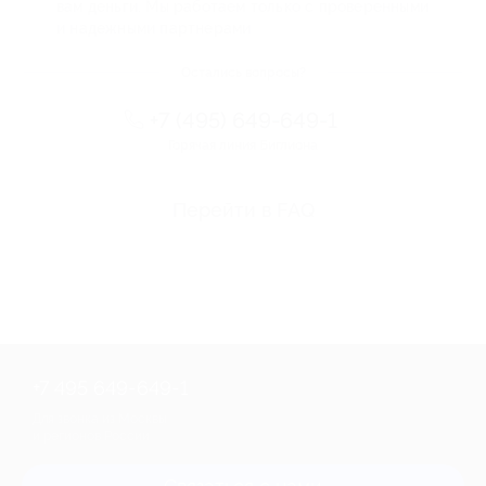
вам деньги. Мы работаем только с проверенными
и надежными партнерами
Остались вопросы?
+7 (495) 649-649-1
Горячая линия Биглиона
Перейти в FAQ
+7 495 649-649-1
Для звонка из Москвы
и регионов России