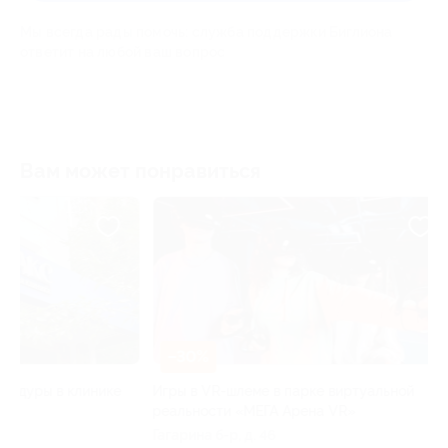
Мы всегда рады помочь: служба поддержки Биглиона
ответит на любой ваш вопрос
Вам может понравиться
–30%
–50%
Игры в VR-шлеме в парке виртуальной
УЗИ в клинике 
реальности «МЕГА Арена VR»
со скидкой
Гагарина б-р, д. 46
Космонавтов ш, 