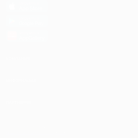
загрузить в
App Store
загрузить в
Google Play
загрузить в
AppGallery
КОМПАНИЯ
ИНФОРМАЦИЯ
ПАРТНЕРАМ
© 2010-2026 BIGLION
Обработка персональных данных