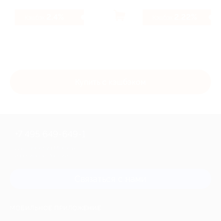
2.4%
2.22%
Кэшбэк
Кэшбэк
Купить с кэшбэком
+7 495 649-649-1
Для звонка из Москвы
и регионов России
Связаться с нами
МОБИЛЬНОЕ ПРИЛОЖЕНИЕ