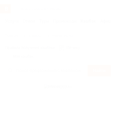
Услуги
Отели
Туры
Промокоды
Кэшбэк
Афиша 
Главная
Кэшбэк
Mebel169.ru
Правила получения кэшбэка
По чеку
Мой кэшбэк
Найти