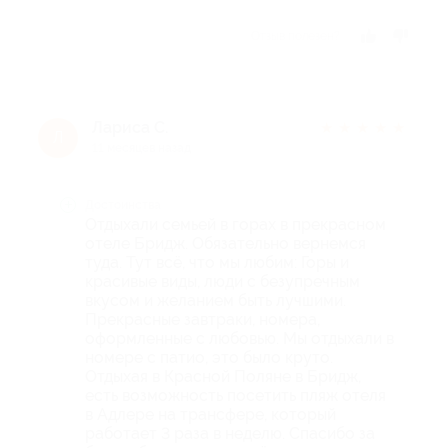
Отзыв полезен?
Лариса С.
★
★
★
★
★
Л
11 месяцев назад
Достоинства
Отдыхали семьей в горах в прекрасном
отеле Бридж. Обязательно вернемся
туда. Тут всё, что мы любим: Горы и
красивые виды, люди с безупречным
вкусом и желанием быть лучшими.
Прекрасные завтраки, номера,
оформленные с любовью. Мы отдыхали в
номере с патио, это было круто.
Отдыхая в Красной Поляне в Бридж,
есть возможность посетить пляж отеля
в Адлере на трансфере, который
работает 3 раза в неделю. Спасибо за