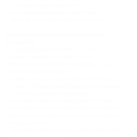
— посещение тренажерного зала;
— пользование парковкой апарт-отеля;
— Wi-Fi на всей территории апарт-отеля.
Описание двухкомнатного апартамента
с террасой:
— номер площадью 56-58 кв. м (23 кв. м —
терраса). Номера данной категории
расположены на первом этаже апарт-отеля
и имеют выход на террасу;
— номер состоит из кухни-гостиной и спальни;
— кухня оснащена современным оборудованием,
в гостиной размещены обеденный стол
и раскладной диван для комфортного отдыха;
— в спальне расположена большая двуспальная
кровать с ортопедическим матрасом, в номере
есть рабочая зона;
— на террасе расположены лежаки и балконная