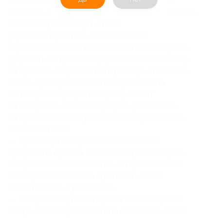
об изменении своих планов и отмене брони
не менее чем за 1 сутки до заезда, то исполнитель
(администрация апарт-отеля),
руководствуясь п. 16 Постановления
Правительства РФ № 1853 от 18.11.2020, вправе
удержать/истребовать у участника акции плату
за простой апартаментов в размере стоимости
одних суток проживания (в случае отказа
от получения услуги по купону клиент
за возвратом денежных средств, уплаченных
за купон, обязан обращаться непосредственно
к исполнителю);
— при заезде в апарт-отель необходимо
предъявить купон, а также паспорт на каждого
из проживающих (для детей, которые не имеют
паспорта, необходимо предъявить копию
свидетельства о рождении);
— в случае отсутствия купона администрация
апарт-отеля вправе отказать в заезде по ценам