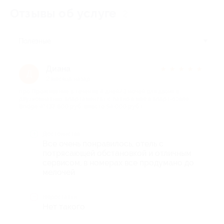
Отзывы об услуге
2
Полезные
Диана
★
★
★
★
★
Д
2 месяца назад
про Проживание в течение 4 дней/3 ночей для двоих в
двухкомнатных апартаментах с патио в мае в апарт-отеле
Bridge 4* (37 800 руб. вместо 54 000 руб.)
Достоинства
Все очень понравилось, отель с
потрясающей обстановкой и отличным
сервисом, в номерах все продумано до
мелочей
Недостатки
Нет такого