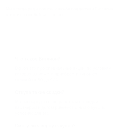
Мы всегда рады помочь: служба поддержки Биглиона
ответит на любой ваш вопрос
Что такое Биглион?
Biglion это про специальные акции, по условиям
которых вы можете приобрести купон со
скидкой от 50 до 90%
Откуда такие скидки?
Мы непосредственно работаем с каждым
партнером и договариваемся с ним о лучших
условиях для вас
Смогу ли я вернуть купон?