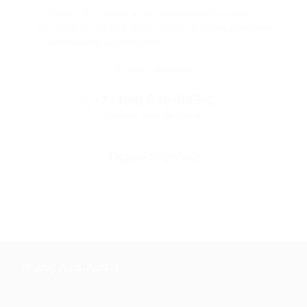
Если что-то случится, мы обязательно вернем
вам деньги. Мы работаем только с проверенными
и надежными партнерами
Остались вопросы?
+7 (495) 649-649-1
Горячая линия Биглиона
Перейти в FAQ
+7 495 649-649-1
Для звонка из Москвы
и регионов России