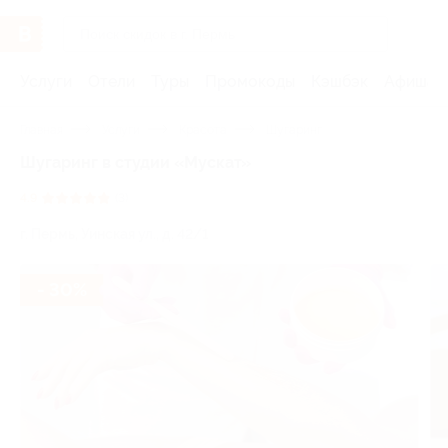
Услуги
Отели
Туры
Промокоды
Кэшбэк
Афиша 
Главная
Услуги
Красота
Шугаринг
Шугаринг в студии «Мускат»
4.9
(3)
г. Пермь, Уинская ул., д. 42/1
- 30%