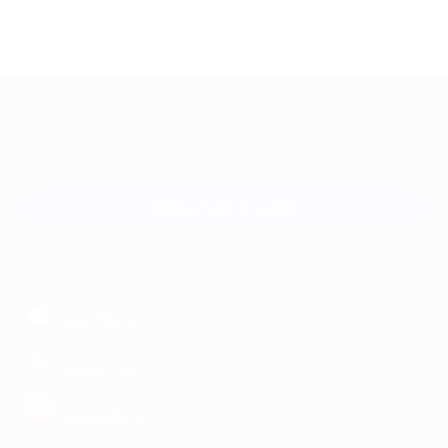
+7 495 649-649-1
Для звонка из Москвы
и регионов России
Связаться с нами
МОБИЛЬНОЕ ПРИЛОЖЕНИЕ
загрузить в
App Store
загрузить в
Google Play
загрузить в
AppGallery