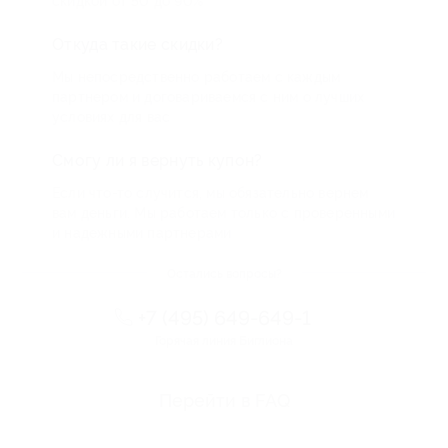
скидкой от 50 до 90%
Откуда такие скидки?
Мы непосредственно работаем с каждым
партнером и договариваемся с ним о лучших
условиях для вас
Смогу ли я вернуть купон?
Если что-то случится, мы обязательно вернем
вам деньги. Мы работаем только с проверенными
и надежными партнерами
Остались вопросы?
+7 (495) 649-649-1
Горячая линия Биглиона
Перейти в FAQ