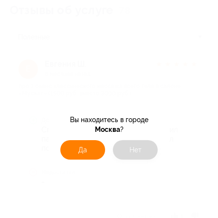
Отзывы об услуге
78
Полезные
Евгения Ш.
★
★
★
★
★
Е
6 месяцев назад
про 1 сеанс классического массажа всего тела в салоне
«Мускат» (1500 руб. вместо 3000 руб.)
Вы находитесь в городе
Достоинства
Спасибо огромное за массаж, ходил
Москва
?
папа, остался доволен всем, сказал
пойдёт еще!
Да
Нет
Недостатки
-
Отзыв полезен?
1