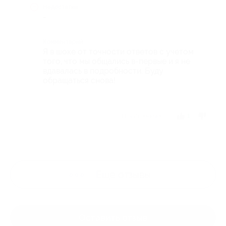
Недостатки
-
Комментарий
Я в шоке от точности ответов с учетом
того, что мы общались в-первые и я не
вдавалась в подробности. Буду
обращаться снова!
Отзыв полезен?
1
Ещё
отзывы
Оставить отзыв