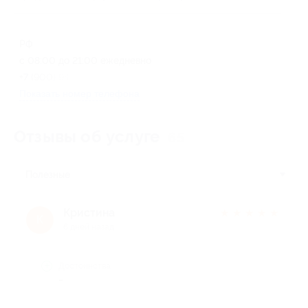
РФ
с 08:00 до 21:00 ежедневно
+7 (900) 944-01-99
Показать номер телефона
Отзывы об услуге
65
Полезные
Кристина
★
★
★
★
★
К
6 дней назад
Достоинства
-