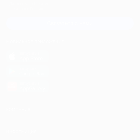
Для звонка из Москвы
и регионов России
Связаться с нами
МОБИЛЬНОЕ ПРИЛОЖЕНИЕ
загрузить в
App Store
загрузить в
Google Play
загрузить в
AppGallery
КОМПАНИЯ
ИНФОРМАЦИЯ