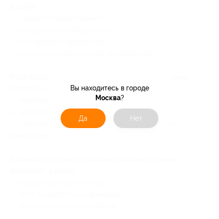
в себя:
— какая ситуация сейчас;
— что делаете неправильно;
— что делаете правильно;
— что нужно сделать для исправления.
Расклад на рунах «Есть ли у меня магические
способности?» включает в себя:
Вы находитесь в городе
Москва
?
— магический потенциал;
— источник моей сил;
Да
Нет
— опасности, которые могут возникнуть при
занятии магией.
Расклад на рунах «Диагностика негатива»
включает в себя:
— есть ли на мне негатив;
— есть ли негатив на финансах;
— есть ли негатив на любовь.