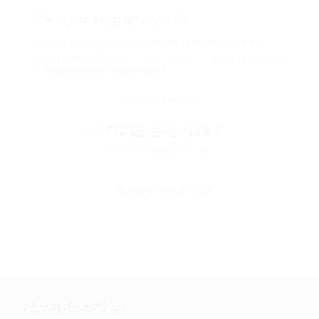
Смогу ли я вернуть купон?
Если что-то случится, мы обязательно вернем
вам деньги. Мы работаем только с проверенными
и надежными партнерами
Остались вопросы?
+7 (495) 649-649-1
Горячая линия Биглиона
Перейти в FAQ
+7 495 649-649-1