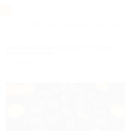
Услуги
Отели
Туры
Промокоды
Кэшбэк
Афиша 
Главная
Услуги
Promo
Тарологи, нумерологи
Сеанс рэйки или расклад на рунах от рунолога
Татьяны Дороховой
5.0
(13)
РФ
- 45%