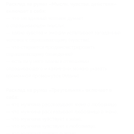
Расклад на рунах «Мысли, чувства, действия»
включает в себя:
— что загаданный человек думает
о спрашивающем (мысли);
— какие чувства и эмоции испытывает загаданный
человек к спрашивающему (чувства);
— что старается продемонстрировать
спрашивающему (поведение);
— есть ли у него планы в отношении
спрашивающего и какие они, можно указать
временной промежуток (планы).
Расклад на рунах «Треугольник» включает в
себя:
— что мужчина рассказывает жене о любовнице;
— что мужчина рассказывает любовнице о жене;
— что мужчина чувствует к жене;
— что мужчина чувствует к любовнице;
— что мужчина думает о жене;