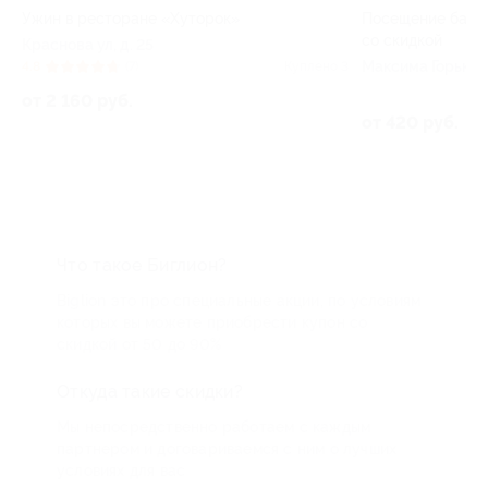
Игровая
Посещение барбершопа Location 21
Таун»
со скидкой
Петропа
Максима Горького ул, д. 21
Куплено 3
Куплено 3
2 000 ру
от 420 руб.
Что такое Биглион?
Biglion это про специальные акции, по условиям
которых вы можете приобрести купон со
скидкой от 50 до 90%
Откуда такие скидки?
Мы непосредственно работаем с каждым
партнером и договариваемся с ним о лучших
условиях для вас