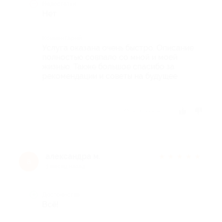
Недостатки
Нет
Комментарий
Услуга оказана очень быстро. Описание
полностью совпало со мной и моей
жизнью. Также большое спасибо за
рекомендации и советы на будущее
Отзыв полезен?
александра м.
★
★
★
★
★
а
1 месяц назад
Достоинства
Всё!