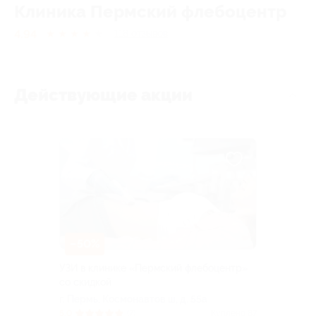
Клиника Пермский флебоцентр
4.94
★
★
★
★
★
118
отзывов
Действующие акции
–50%
УЗИ в клинике «Пермский флебоцентр»
со скидкой
г. Пермь, Космонавтов ш, д. 55а
5.0
(7)
Куплено 87