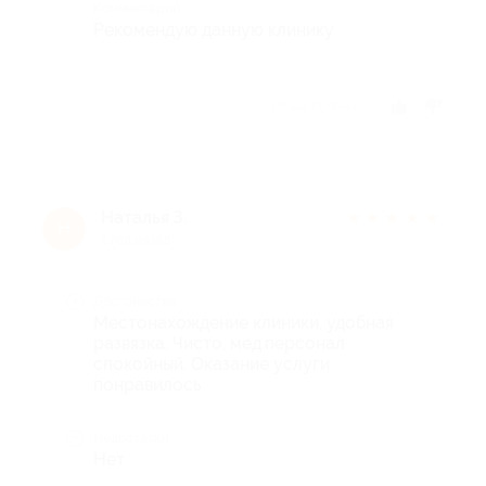
Комментарий
Рекомендую данную клинику
Отзыв полезен?
Наталья З.
★
★
★
★
★
Н
1 год назад
Достоинства
Местонахождение клиники, удобная
развязка. Чисто, мед.персонал
спокойный. Оказание услуги
понравилось
Недостатки
Нет