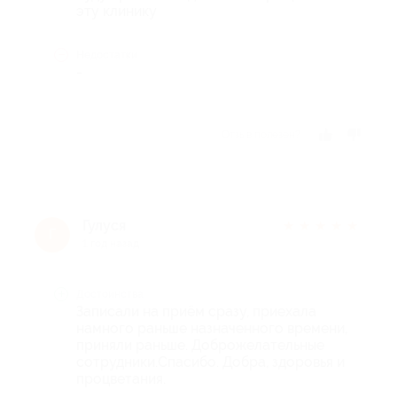
эту клинику
Недостатки
-
Отзыв полезен?
Гулуся
★
★
★
★
★
Г
1 год назад
Достоинства
Записали на приём сразу, приехала
намного раньше назначенного времени,
приняли раньше. Доброжелательные
сотрудники.Спасибо. Добра, здоровья и
процветания.