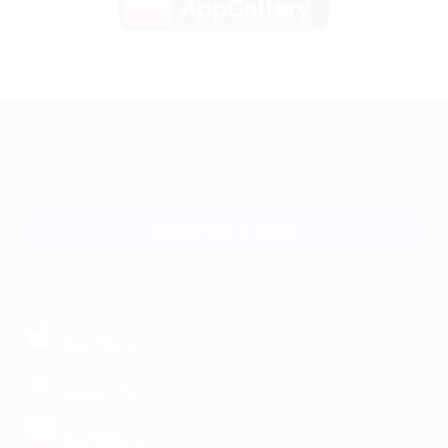
AppGallery
+7 495 649-649-1
Для звонка из Москвы
и регионов России
Связаться с нами
МОБИЛЬНОЕ ПРИЛОЖЕНИЕ
загрузить в
App Store
загрузить в
Google Play
загрузить в
AppGallery