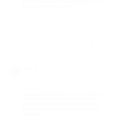
обслуживание, есть желание вернуться
в клинику ещё не один раз.
Недостатки
-
Отзыв полезен?
1
Катя Ф.
★
★
★
★
★
К
2 года назад
Достоинства
Делала узи брюшной полости . Клиника
понравилась, пришла к назначенному
времени , приняли вовремя . Результат
выдали на руки почти сразу. Без долгих
ожиданий.