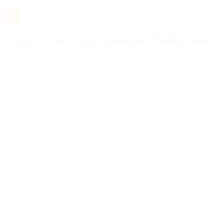
Услуги
Отели
Туры
Промокоды
Кэшбэк
Афиша 
Бренды
Клиника Пермский флебоцентр