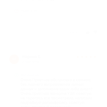
Недостатки
-
Отзыв полезен?
Марина Б.
★
★
★
★
★
М
2 года назад
Достоинства
Очень Приятная обстановка в клинике,
без лишнего выпрашивания личных
данных и заполнения каких либо анкет!!
Очень приятная женщина УЗИ, советую,
не торопясь всё посмотрела, написала
подробную расшифровку, советую,