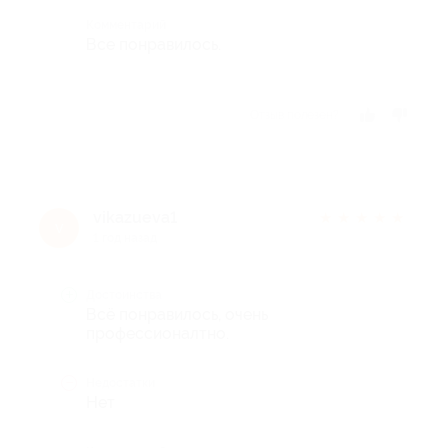
Комментарий
Все понравилось.
Отзыв полезен?
vikazueva1
★
★
★
★
★
v
1 год назад
Достоинства
Всё понравилось, очень
профессионалтно.
Недостатки
Нет