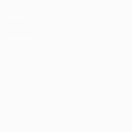
КОМПАНИЯ
ИНФОРМАЦИЯ
ПАРТНЕРАМ
© 2010-2026 BIGLION
Обработка персональных данных
Пользовательское соглашение
Публичная оферта
Гарантия, поддержка
24 часа и возврат средств