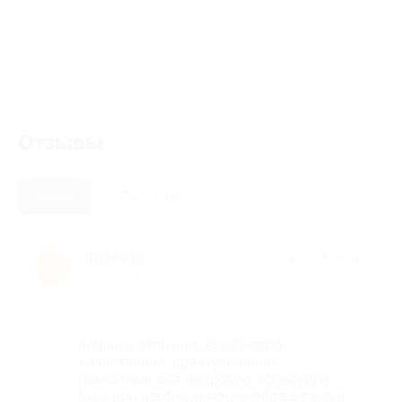
Отзывы
Новые
Полезные
Лидия Б.
★
★
★
★
★
Л
1 год назад
Достоинства
Клиника отличная ,все быстро
,качественно, врач (узи)очень
грамотный ,всё подробно объяснила,
буду при необходимости обращаться в