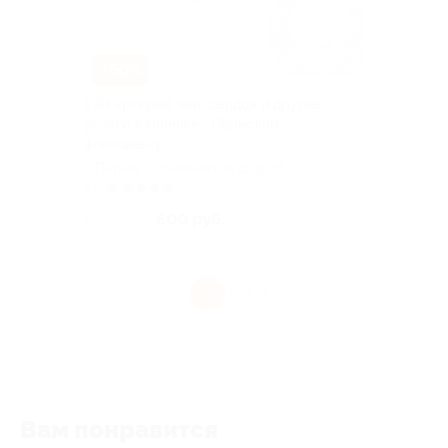
–50%
УЗИ артерий, вен, сердца и другие
услуги в клинике «Пермский
флебоцентр»
г. Пермь, Космонавтов ш, д. 55а
5.0
(7)
Куплено 70
600 руб.
1 200 руб.
1
Вам понравится