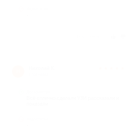
Недостатки
-
Отзыв полезен?
Николай К.
★
★
★
★
★
Н
1 год назад
Достоинства
Всё отлично,сделали УЗИ рассказали и
показали
Недостатки
-