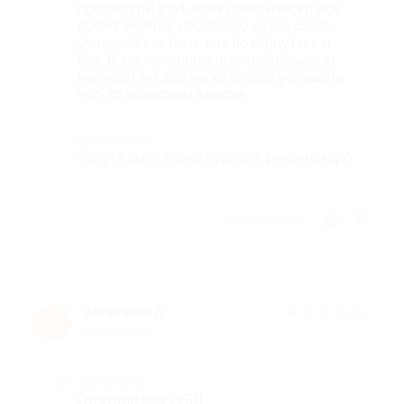
процедуры УЗИ, врач практически все
время молчит, несколько сухих слов-
указаний как лечь, как повернуться и
все. В заключении, конечно, результат
написан, но всё же хотелось услышать
что-то понятным языком
Комментарий
Услуга выполнена хорошо, рекомендую
Отзыв полезен?
Ангелина А.
★
★
★
★
★
А
2 года назад
Достоинства
Опытный врач УЗД.