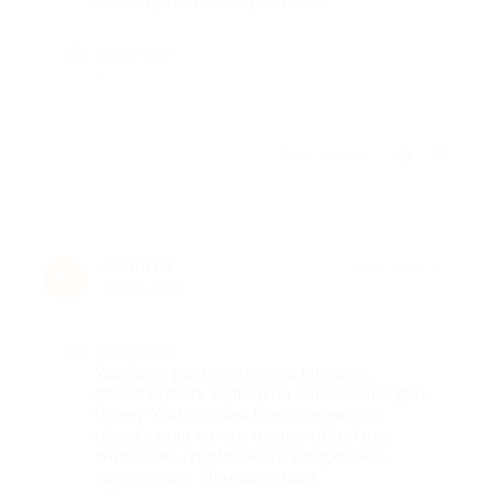
очень приятный персонал!!!
Недостатки
-
Отзыв полезен?
Юлия Ю.
★
★
★
★
★
Ю
2 года назад
Достоинства
Удобоое расположение клиники,
возможность записи на ближайшие дни.
Врачу УЗИ особая благодарность,
рассказала на что нужно обратить
внимание, грамотное и подробное
заключение. Ненавязчивое