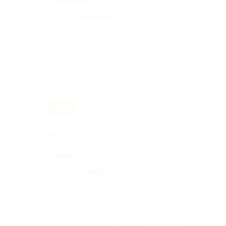
5.0
(7)
Куплено 38
600 руб.
1 200 руб.
–50%
УЗИ зоны на выбор в клинике «Пермский
флебоцентр»
г. Пермь, Космонавтов ш, д. 55а
5.0
(7)
Куплено 50
600 руб.
1 200 руб.