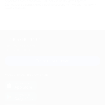
перестает быть проблемой. Вам больше не придется тратить
баснословные деньги, чтобы пройти своевременную диагностику и
начать лечение.
+7 495 649-649-1
Для звонка из Москвы
и регионов России
Связаться с нами
МОБИЛЬНОЕ ПРИЛОЖЕНИЕ
загрузить в
App Store
загрузить в
Google Play