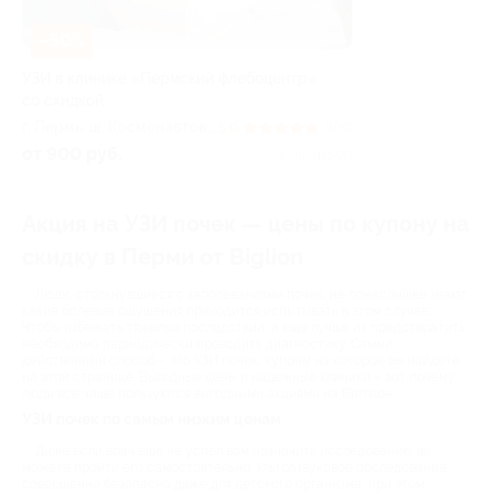
–50%
УЗИ в клинике «Пермский флебоцентр»
со скидкой
г. Пермь, ш. Космонавтов,
5.0
(105)
д. 55а
от 900 руб.
Куплено 90
Акция на УЗИ почек — цены по купону на
скидку в Перми от Biglion
Люди, столкнувшиеся с заболеваниями почек, не понаслышке знают,
какие болевые ощущения приходится испытывать в этом случае.
Чтобы избежать тяжелых последствий, а еще лучше их предотвратить,
необходимо периодически проводить диагностику. Самый
действенный способ – это УЗИ почек, купоны на которое вы найдете
на этой странице. Выгодные цены и надежные клиники – вот почему
люди все чаще пользуются выгодными акциями на Биглион.
УЗИ почек по самым низким ценам
Даже если врач еще не успел вам назначить исследование, вы
можете пройти его самостоятельно. Ультразвуковое обследование
совершенно безопасно даже для детского организма, при этом